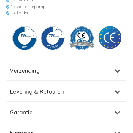
1 x zwembad
1 x zandfilterpomp
1 x ladder
Verzending
Levering & Retouren
Garantie
Montage