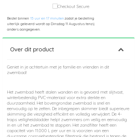
Bestel binnen
15 uur en 17 minuten
zodat je bestelling
uiterlijk geleverd wordt op
Dinsdag 11 Augustus
tenzij
anders aangegeven.
Over dit product
Geniet in je achtertuin met je familie en vrienden in dit
zwembad!
Het zwembad heeft stalen wanden en is gevoerd met slijtvast,
winterbestendig PVC-materiaal voor extra sterkte en
duurzaamheid. Het bovengrondse zwembad is snel en
eenvoudig op te zetten. De inbegrepen skimmer biedt superieure
skimming die viezigheid efficiënt en volledig verwijdert. De 4-
traps veiligheidsladder helpt zwemmers om veilig en eenvoudig
in en uit het zwembad te stappen. Het zandfilter heeft een
capaciteit van 11.000 L per uur en is voorzien van een
duurzame, corrosiebestendige filtertank die bestand is tegen de