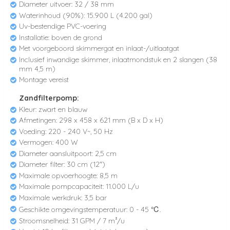
Diameter uitvoer: 32 / 38 mm
Waterinhoud (90%): 15.900 L (4.200 gal)
Uv-bestendige PVC-voering
Installatie: boven de grond
Met voorgeboord skimmergat en inlaat-/uitlaatgat
Inclusief inwandige skimmer, inlaatmondstuk en 2 slangen (38
mm 4,5 m)
Montage vereist
Zandfilterpomp:
Kleur: zwart en blauw
Afmetingen: 298 x 458 x 621 mm (B x D x H)
Voeding: 220 - 240 V~, 50 Hz
Vermogen: 400 W
Diameter aansluitpoort: 2,5 cm
Diameter filter: 30 cm (12")
Maximale opvoerhoogte: 8,5 m
Maximale pompcapaciteit: 11.000 L/u
Maximale werkdruk: 3,5 bar
Geschikte omgevingstemperatuur: 0 - 45 ℃.
Stroomsnelheid: 31 GPM / 7 m³/u