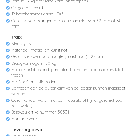
Vereist 19 kg filterzand (niet inbegrepen)
GS gecertificeerd
IP-beschermingsklasse: IPX5
Geschikt voor slangen met een diameter van 32 mm of 38
mm
Trap:
Kleur: grijs
Materiaal: metaal en kunststof
Geschikte zwembad hoogte (maximaal): 122 cm
Draagvermogen: 150 kg
Met corrosiebestendig metalen frame en robuuste kunststof
treden
Met 2 x 4 anti-sliptreden
De treden aan de buitenkant van de ladder kunnen ingeklapt
worden
Geschikt voor water met een neutrale pH (niet geschikt voor
zout water)
Bestway artikelnummer: 58331
Montage vereist
Levering bevat: