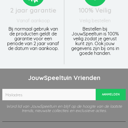
2 jaar garantie
100% Veilig
Vanaf aankoop
Veilig bestellen
Bij normaal gebruik van
Bestellen bij
de producten geldt de
JouwSpeeltuin is 100%
garantie voor een
veilig zodat je gerust
periode van 2 jaar vanaf
kunt zijn. Ook jouw
de datum van aankoop.
gegevens zijn bij ons in
goede handen.
JouwSpeeltuin Vrienden
AANMELDEN
Word lid van JouwSpeeltuin en blijf op de hoogte van de laatste
trends, nieuwste collecties en exclusieve acties.