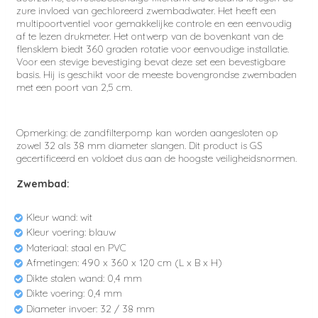
zure invloed van gechloreerd zwembadwater. Het heeft een
multipoortventiel voor gemakkelijke controle en een eenvoudig
af te lezen drukmeter. Het ontwerp van de bovenkant van de
flensklem biedt 360 graden rotatie voor eenvoudige installatie.
Voor een stevige bevestiging bevat deze set een bevestigbare
basis. Hij is geschikt voor de meeste bovengrondse zwembaden
met een poort van 2,5 cm.
Opmerking: de zandfilterpomp kan worden aangesloten op
zowel 32 als 38 mm diameter slangen. Dit product is GS
gecertificeerd en voldoet dus aan de hoogste veiligheidsnormen.
Zwembad:
Kleur wand: wit
Kleur voering: blauw
Materiaal: staal en PVC
Afmetingen: 490 x 360 x 120 cm (L x B x H)
Dikte stalen wand: 0,4 mm
Dikte voering: 0,4 mm
Diameter invoer: 32 / 38 mm