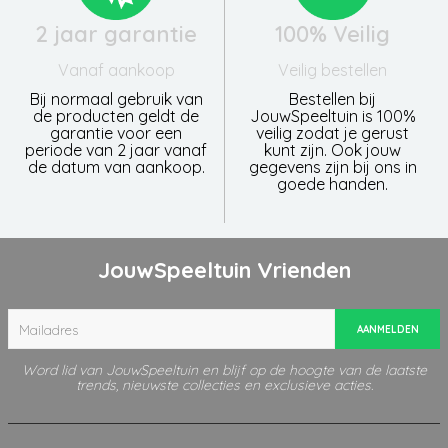
2 jaar garantie
100% Veilig
Vanaf aankoop
Veilig bestellen
Bij normaal gebruik van
Bestellen bij
de producten geldt de
JouwSpeeltuin is 100%
garantie voor een
veilig zodat je gerust
periode van 2 jaar vanaf
kunt zijn. Ook jouw
de datum van aankoop.
gegevens zijn bij ons in
goede handen.
JouwSpeeltuin Vrienden
AANMELDEN
Word lid van JouwSpeeltuin en blijf op de hoogte van de laatste
trends, nieuwste collecties en exclusieve acties.