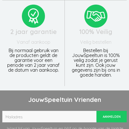
2 jaar garantie
100% Veilig
Vanaf aankoop
Veilig bestellen
Bij normaal gebruik van
Bestellen bij
de producten geldt de
JouwSpeeltuin is 100%
garantie voor een
veilig zodat je gerust
periode van 2 jaar vanaf
kunt zijn. Ook jouw
de datum van aankoop.
gegevens zijn bij ons in
goede handen.
JouwSpeeltuin Vrienden
AANMELDEN
Word lid van JouwSpeeltuin en blijf op de hoogte van de laatste