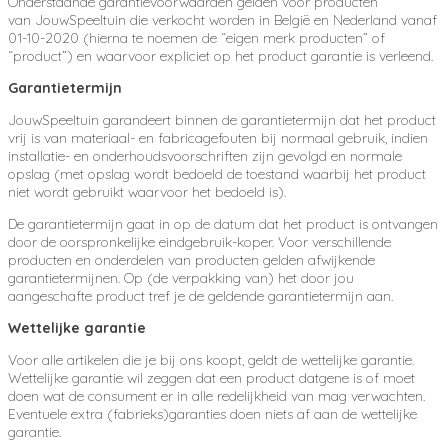
Onderstaande garantievoorwaarden gelden voor producten
van JouwSpeeltuin die verkocht worden in België en Nederland vanaf
01-10-2020 (hierna te noemen de “eigen merk producten” of
“product”) en waarvoor expliciet op het product garantie is verleend.
Garantietermijn
JouwSpeeltuin garandeert binnen de garantietermijn dat het product
vrij is van materiaal- en fabricagefouten bij normaal gebruik, indien
installatie- en onderhoudsvoorschriften zijn gevolgd en normale
opslag (met opslag wordt bedoeld de toestand waarbij het product
niet wordt gebruikt waarvoor het bedoeld is).
De garantietermijn gaat in op de datum dat het product is ontvangen
door de oorspronkelijke eindgebruik-koper. Voor verschillende
producten en onderdelen van producten gelden afwijkende
garantietermijnen. Op (de verpakking van) het door jou
aangeschafte product tref je de geldende garantietermijn aan.
Wettelijke garantie
Voor alle artikelen die je bij ons koopt, geldt de wettelijke garantie.
Wettelijke garantie wil zeggen dat een product datgene is of moet
doen wat de consument er in alle redelijkheid van mag verwachten.
Eventuele extra (fabrieks)garanties doen niets af aan de wettelijke
garantie.