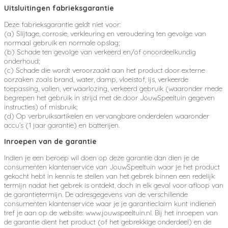
Uitsluitingen fabrieksgarantie
Deze fabrieksgarantie geldt niet voor:
(a) Slijtage, corrosie, verkleuring en veroudering ten gevolge van
normaal gebruik en normale opslag;
(b) Schade ten gevolge van verkeerd en/of onoordeelkundig
onderhoud;
(c) Schade die wordt veroorzaakt aan het product door externe
oorzaken zoals brand, water, damp, vloeistof, ijs, verkeerde
toepassing, vallen, verwaarlozing, verkeerd gebruik (waaronder mede
begrepen het gebruik in strijd met de door JouwSpeeltuin gegeven
instructies) of misbruik;
(d) Op verbruiksartikelen en vervangbare onderdelen waaronder
accu’s (1 jaar garantie) en batterijen.
Inroepen van de garantie
Indien je een beroep wil doen op deze garantie dan dien je de
consumenten klantenservice van JouwSpeeltuin waar je het product
gekocht hebt in kennis te stellen van het gebrek binnen een redelijk
termijn nadat het gebrek is ontdekt, doch in elk geval voor afloop van
de garantietermijn. De adresgegevens van de verschillende
consumenten klantenservice waar je je garantieclaim kunt indienen
tref je aan op de website: www.jouwspeeltuin.nl. Bij het inroepen van
de garantie dient het product (of het gebrekkige onderdeel) en de