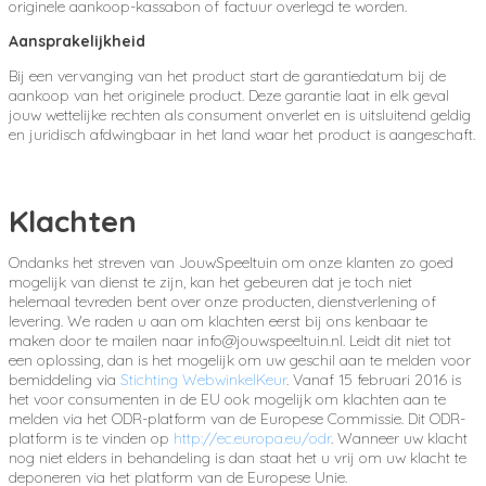
originele aankoop-kassabon of factuur overlegd te worden.
Aansprakelijkheid
Bij een vervanging van het product start de garantiedatum bij de
aankoop van het originele product. Deze garantie laat in elk geval
jouw wettelijke rechten als consument onverlet en is uitsluitend geldig
en juridisch afdwingbaar in het land waar het product is aangeschaft.
Klachten
Ondanks het streven van JouwSpeeltuin om onze klanten zo goed
mogelijk van dienst te zijn, kan het gebeuren dat je toch niet
helemaal tevreden bent over onze producten, dienstverlening of
levering.
We raden u aan om klachten eerst bij ons kenbaar te
maken door te mailen naar info@jouwspeeltuin.nl. Leidt dit niet tot
een oplossing, dan is het mogelijk om uw geschil aan te melden voor
bemiddeling via
Stichting WebwinkelKeur
. Vanaf 15 februari 2016 is
het voor consumenten in de EU ook mogelijk om klachten aan te
melden via het ODR-platform van de Europese Commissie. Dit ODR-
platform is te vinden op
http://ec.europa.eu/odr
. Wanneer uw klacht
nog niet elders in behandeling is dan staat het u vrij om uw klacht te
deponeren via het platform van de Europese Unie.