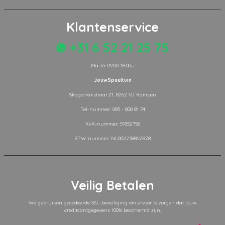
Klantenservice
+31 6 52 21 25 75
Ma-Vr 09.00-18.00u
JouwSpeeltuin
Skagerrakstraat 21, 8262 VJ Kampen
Tel-nummer: 085 - 808 81 74
KvK-nummer: 51852756
BTW-nummer: NL002238862B28
Veilig Betalen
We gebruiken gecodeerde SSL-beveiliging om ervoor te zorgen dat jouw
creditcardgegevens 100% beschermd zijn.