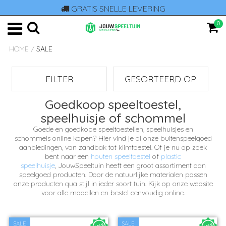
GRATIS SNELLE LEVERING
0
HOME
/
SALE
FILTER
GESORTEERD OP
Goedkoop speeltoestel,
speelhuisje of schommel
Goede en goedkope speeltoestellen, speelhuisjes en
schommels online kopen?
Hier vind je al onze buitenspeelgoed
aanbiedingen, van zandbak tot klimtoestel. Of je nu op zoek
bent naar een
houten speeltoestel
of
plastic
speelhuisje
, JouwSpeeltuin heeft een groot assortiment aan
speelgoed producten. Door de natuurlijke materialen passen
onze producten qua stijl in ieder soort tuin. Kijk op onze website
voor alle modellen en bestel eenvoudig online.
SALE
SALE