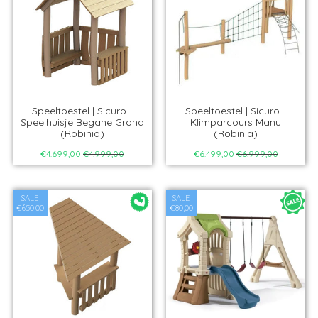
Speeltoestel | Sicuro -
Speeltoestel | Sicuro -
Speelhuisje Begane Grond
Klimparcours Manu
(Robinia)
(Robinia)
€4.699,00
€4.999,00
€6.499,00
€6.999,00
SALE
SALE
€650,00
€80,00