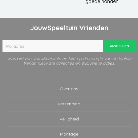
goede handen.
JouwSpeeltuin Vrienden
AANMELDEN
Word lid van JouwSpeeltuin en blijf op de hoogte van de laatste
trends, nieuwste collecties en exclusieve acties.
Over ons
Verzending
Veiligheid
Montage