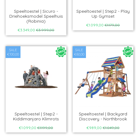
Speeltoestel | Sicuro -
Speeltoestel | Step2 - Play
Driehoeksmodel Speelhuis
Up Gymset
(Robinia)
€1.099,00
€1.179,00
€3.349,00
€3.999,00
SALE
SALE
€100,00
€60,00
Speeltoestel | Step2 -
Speeltoestel | Backyard
Kiddimanjaro Klimrots
Discovery - Northbrook
€1.099,00
€1.199,00
€989,00
€1.049,00