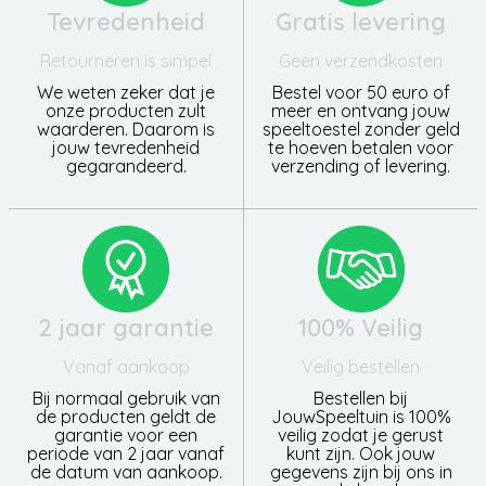
Tevredenheid
Gratis levering
Retourneren is simpel
Geen verzendkosten
We weten zeker dat je
Bestel voor 50 euro of
onze producten zult
meer en ontvang jouw
waarderen. Daarom is
speeltoestel zonder geld
jouw tevredenheid
te hoeven betalen voor
gegarandeerd.
verzending of levering.
2 jaar garantie
100% Veilig
Vanaf aankoop
Veilig bestellen
Bij normaal gebruik van
Bestellen bij
de producten geldt de
JouwSpeeltuin is 100%
garantie voor een
veilig zodat je gerust
periode van 2 jaar vanaf
kunt zijn. Ook jouw
de datum van aankoop.
gegevens zijn bij ons in