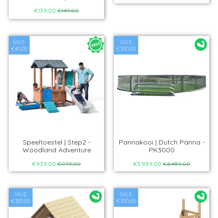
€139,00
€149,00
SALE
SALE
€40,00
€500,00
Speeltoestel | Step2 -
Pannakooi | Dutch Panna -
Woodland Adventure
PK3000
€939,00
€979,00
€5.989,00
€6.489,00
SALE
SALE
€300,00
€500,00