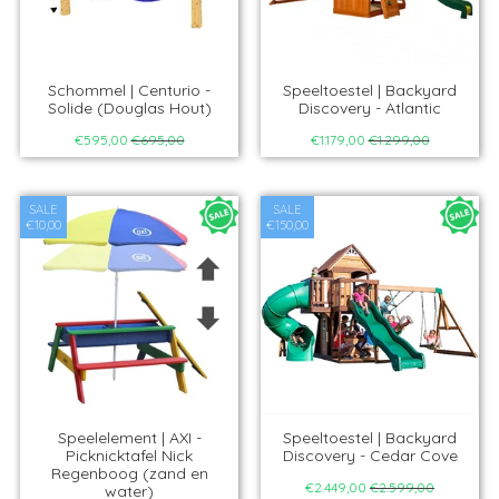
Schommel | Centurio -
Speeltoestel | Backyard
Solide (Douglas Hout)
Discovery - Atlantic
€595,00
€695,00
€1.179,00
€1.299,00
SALE
SALE
€10,00
€150,00
Speelelement | AXI -
Speeltoestel | Backyard
Picknicktafel Nick
Discovery - Cedar Cove
Regenboog (zand en
€2.449,00
€2.599,00
water)