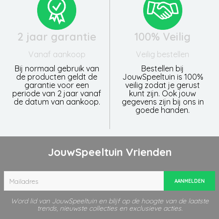
2 jaar garantie
100% Veilig
Vanaf aankoop
Veilig bestellen
Bij normaal gebruik van
Bestellen bij
de producten geldt de
JouwSpeeltuin is 100%
garantie voor een
veilig zodat je gerust
periode van 2 jaar vanaf
kunt zijn. Ook jouw
de datum van aankoop.
gegevens zijn bij ons in
goede handen.
JouwSpeeltuin Vrienden
AANMELDEN
Word lid van JouwSpeeltuin en blijf op de hoogte van de laatste
trends, nieuwste collecties en exclusieve acties.