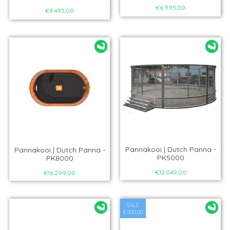
€6.995,00
€8.495,00
Pannakooi | Dutch Panna -
Pannakooi | Dutch Panna -
PK5000
PK8000
€12.049,00
€16.299,00
SALE
€500,00