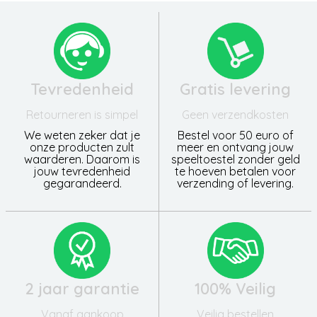
Tevredenheid
Gratis levering
Retourneren is simpel
Geen verzendkosten
We weten zeker dat je
Bestel voor 50 euro of
onze producten zult
meer en ontvang jouw
waarderen. Daarom is
speeltoestel zonder geld
jouw tevredenheid
te hoeven betalen voor
gegarandeerd.
verzending of levering.
2 jaar garantie
100% Veilig
Vanaf aankoop
Veilig bestellen