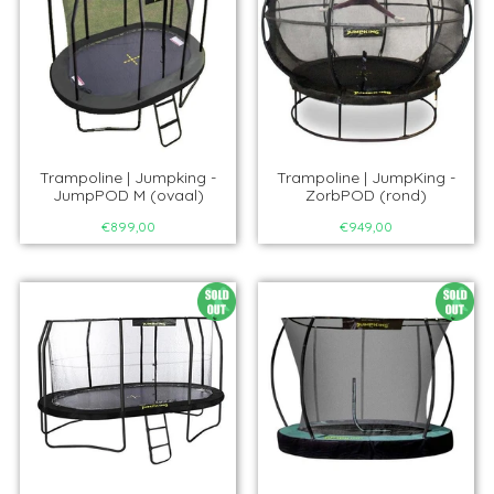
Trampoline | Jumpking -
Trampoline | JumpKing -
JumpPOD M (ovaal)
ZorbPOD (rond)
€899,00
€949,00