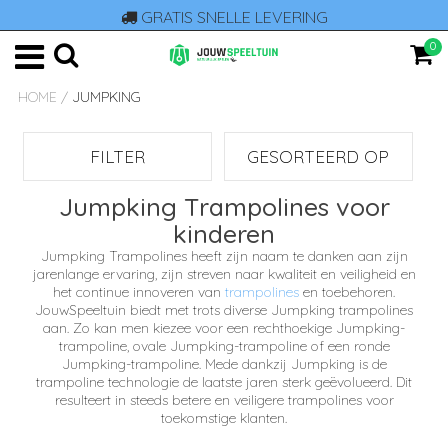
GRATIS SNELLE LEVERING
0
HOME
/
JUMPKING
FILTER
GESORTEERD OP
Jumpking Trampolines voor
kinderen
Jumpking Trampolines heeft zijn naam te danken aan zijn
jarenlange ervaring, zijn streven naar kwaliteit en veiligheid en
het continue innoveren van
trampolines
en toebehoren.
JouwSpeeltuin biedt met trots diverse Jumpking trampolines
aan. Zo kan men kiezee voor een rechthoekige Jumpking-
trampoline, ovale Jumpking-trampoline of een ronde
Jumpking-trampoline. Mede dankzij Jumpking is de
trampoline technologie de laatste jaren sterk geëvolueerd. Dit
resulteert in steeds betere en veiligere trampolines voor
toekomstige klanten.