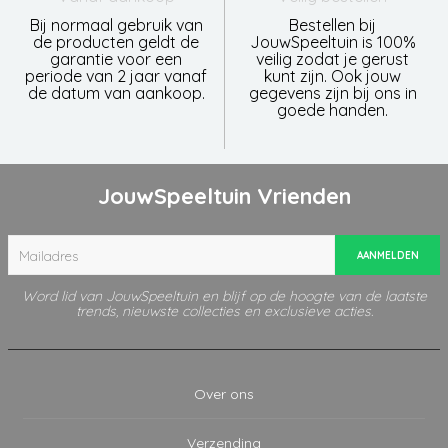
Bij normaal gebruik van
Bestellen bij
de producten geldt de
JouwSpeeltuin is 100%
garantie voor een
veilig zodat je gerust
periode van 2 jaar vanaf
kunt zijn. Ook jouw
de datum van aankoop.
gegevens zijn bij ons in
goede handen.
JouwSpeeltuin Vrienden
AANMELDEN
Word lid van JouwSpeeltuin en blijf op de hoogte van de laatste
trends, nieuwste collecties en exclusieve acties.
Over ons
Verzending