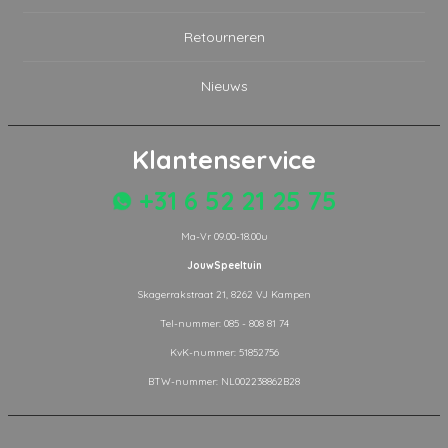
Retourneren
Nieuws
Klantenservice
+31 6 52 21 25 75
Ma-Vr 09.00-18.00u
JouwSpeeltuin
Skagerrakstraat 21, 8262 VJ Kampen
Tel-nummer: 085 - 808 81 74
KvK-nummer: 51852756
BTW-nummer: NL002238862B28