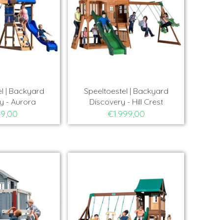
l | Backyard
Speeltoestel | Backyard
y - Aurora
Discovery - Hill Crest
9,00
€1.999,00