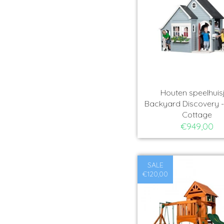
Houten speelhuisj
Backyard Discovery -
Cottage
€949,00
SALE
€120,00