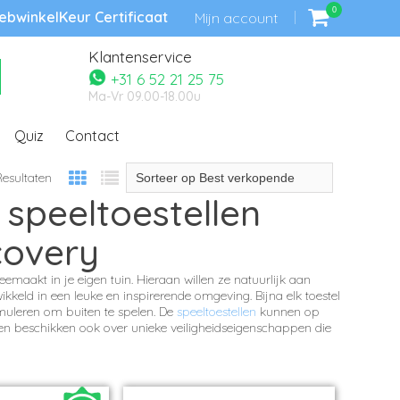
0
bwinkelKeur Certificaat
Mijn account
Klantenservice
+31 6 52 21 25 75
Ma-Vr 09.00-18.00u
Quiz
Contact
esultaten
 speeltoestellen
covery
eemaakt in je eigen tuin. Hieraan willen ze natuurlijk aan
kkeld in een leuke en inspirerende omgeving.
Bijna elk toestel
muleren om buiten te spelen. De
speeltoestellen
kunnen op
n beschikken ook over unieke veiligheidseigenschappen die