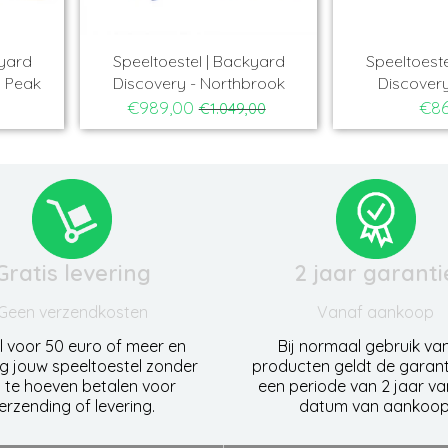
kyard
Speeltoestel | Backyard
Speeltoeste
n Peak
Discovery - Northbrook
Discovery
€989,00
€86
€1.049,00
Gratis levering
2 jaar garanti
Geen verzendkosten
Vanaf aankoop
l voor 50 euro of meer en
Bij normaal gebruik va
g jouw speeltoestel zonder
producten geldt de garant
 te hoeven betalen voor
een periode van 2 jaar v
erzending of levering.
datum van aankoop