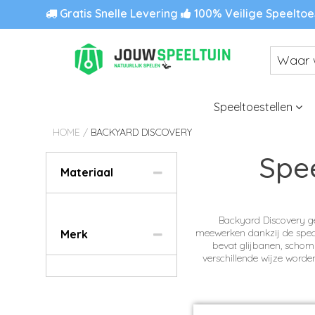
Gratis Snelle Levering
100% Veilige Speeltoe
Speeltoestellen
HOME
/
BACKYARD DISCOVERY
Spee
Materiaal
Backyard Discovery gel
meewerken dankzij de speci
Merk
bevat glijbanen, schom
verschillende wijze word