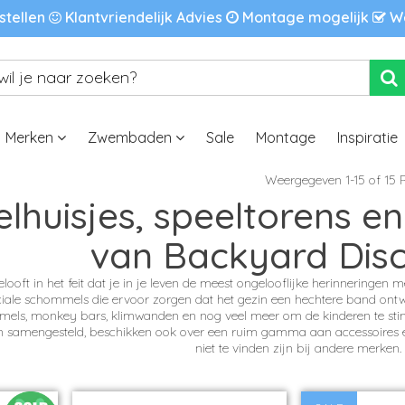
stellen
Klantvriendelijk Advies
Montage mogelijk
We
Merken
Zwembaden
Sale
Montage
Inspiratie
Weergegeven 1-15 of 15 R
lhuisjes, speeltorens en
van Backyard Dis
ooft in het feit dat je in je leven de meest ongelooflijke herinneringen m
ale schommels die ervoor zorgen dat het gezin een hechtere band ontwi
mels, monkey bars, klimwanden en nog veel meer om de kinderen te sti
en samengesteld, beschikken ook over een ruim gamma aan accessoires e
niet te vinden zijn bij andere merken.