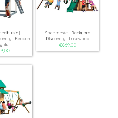
eelhuisje |
Speeltoestel | Backyard
overy - Beacon
Discovery - Lakewood
ghts
€869,00
9,00