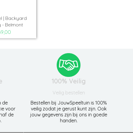
l | Backyard
 - Belmont
9,00
e
100% Veilig
Veilig bestellen
n de
Bestellen bij JouwSpeeltuin is 100%
ie voor
veilig zodat je gerust kunt zijn. Ook
anaf de
jouw gegevens zijn bij ons in goede
.
handen.