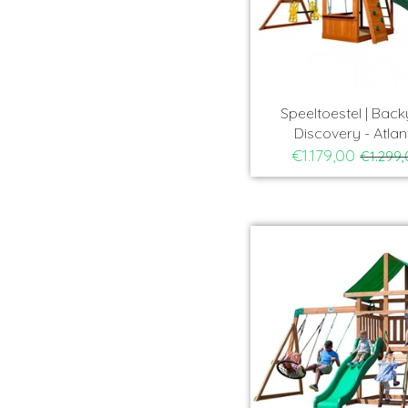
Speeltoestel | Bac
Discovery - Atlan
€1.179,00
€1.299,