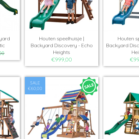
kyard
Houten speelhuisje |
Houten sp
tic
Backyard Discovery - Echo
Backyard Disc
Heights
Hei
00
€999,00
€99
SALE
€60,00