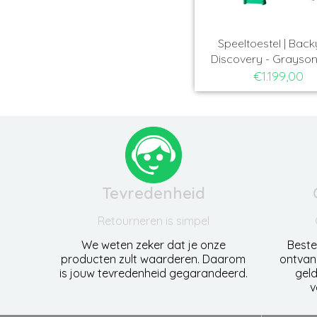
Speeltoestel | Bac
Discovery - Grayso
€1.199,00
Tevredenheid
Retourneren is simpel
We weten zeker dat je onze
Beste
producten zult waarderen. Daarom
ontvan
is jouw tevredenheid gegarandeerd.
geld
v