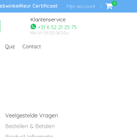
0
bwinkelKeur Certificaat
Mijn account
Klantenservice
+31 6 52 21 25 75
Ma-Vr 09.00-18.00u
Quiz
Contact
Veelgestelde Vragen
Bestellen & Betalen
Product Informatie