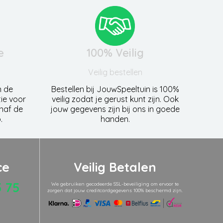
e
100% Veilig
Veilig bestellen
n de
Bestellen bij JouwSpeeltuin is 100%
ie voor
veilig zodat je gerust kunt zijn. Ook
anaf de
jouw gegevens zijn bij ons in goede
.
handen.
ce
Veilig Betalen
5 75
We gebruiken gecodeerde SSL-beveiliging om ervoor te
zorgen dat jouw creditcardgegevens 100% beschermd zijn.