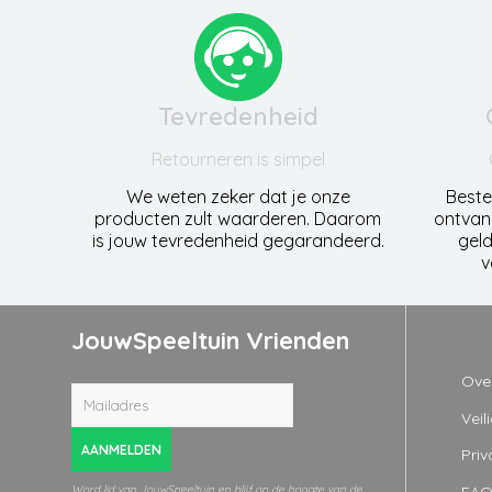
Tevredenheid
Retourneren is simpel
We weten zeker dat je onze
Beste
producten zult waarderen. Daarom
ontvan
is jouw tevredenheid gegarandeerd.
geld
v
JouwSpeeltuin Vrienden
Ove
Veil
AANMELDEN
Priv
FA
Word lid van JouwSpeeltuin en blijf op de hoogte van de