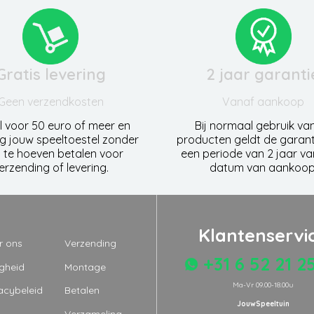
Gratis levering
2 jaar garanti
Geen verzendkosten
Vanaf aankoop
l voor 50 euro of meer en
Bij normaal gebruik va
g jouw speeltoestel zonder
producten geldt de garant
 te hoeven betalen voor
een periode van 2 jaar v
erzending of levering.
datum van aankoop
Klantenservi
r ons
Verzending
+31 6 52 21 2
igheid
Montage
Ma-Vr 09.00-18.00u
acybeleid
Betalen
JouwSpeeltuin
Q
Verzameling