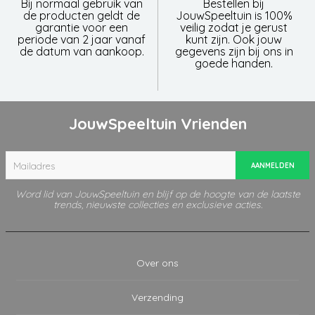
Bij normaal gebruik van
Bestellen bij
de producten geldt de
JouwSpeeltuin is 100%
garantie voor een
veilig zodat je gerust
periode van 2 jaar vanaf
kunt zijn. Ook jouw
de datum van aankoop.
gegevens zijn bij ons in
goede handen.
JouwSpeeltuin Vrienden
AANMELDEN
Word lid van JouwSpeeltuin en blijf op de hoogte van de laatste
trends, nieuwste collecties en exclusieve acties.
Over ons
Verzending