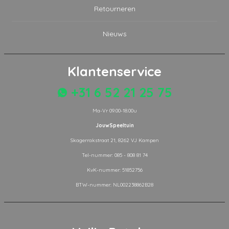
Retourneren
Nieuws
Klantenservice
+31 6 52 21 25 75
Ma-Vr 09.00-18.00u
JouwSpeeltuin
Skagerrakstraat 21, 8262 VJ Kampen
Tel-nummer: 085 - 808 81 74
KvK-nummer: 51852756
BTW-nummer: NL002238862B28