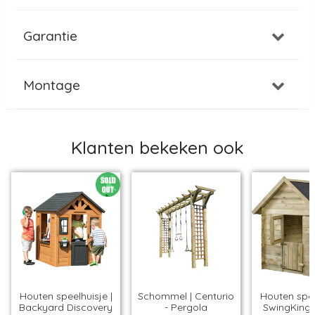
Garantie
Montage
Klanten bekeken ook
Houten speelhuisje |
Schommel | Centurio
Houten spee
Backyard Discovery
- Pergola
SwingKing 