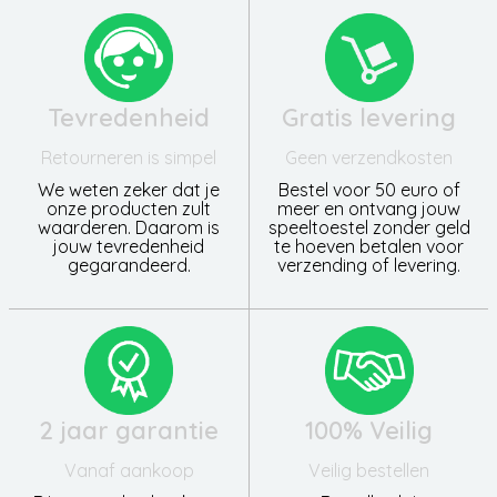
Tevredenheid
Gratis levering
Retourneren is simpel
Geen verzendkosten
We weten zeker dat je
Bestel voor 50 euro of
onze producten zult
meer en ontvang jouw
waarderen. Daarom is
speeltoestel zonder geld
jouw tevredenheid
te hoeven betalen voor
gegarandeerd.
verzending of levering.
2 jaar garantie
100% Veilig
Vanaf aankoop
Veilig bestellen