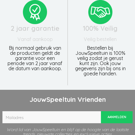
2 jaar garantie
100% Veilig
Vanaf aankoop
Veilig bestellen
Bij normaal gebruik van
Bestellen bij
de producten geldt de
JouwSpeeltuin is 100%
garantie voor een
veilig zodat je gerust
periode van 2 jaar vanaf
kunt zijn. Ook jouw
de datum van aankoop.
gegevens zijn bij ons in
goede handen.
JouwSpeeltuin Vrienden
AANMELDEN
Word lid van JouwSpeeltuin en blijf op de hoogte van de laatste
trends, nieuwste collecties en exclusieve acties.