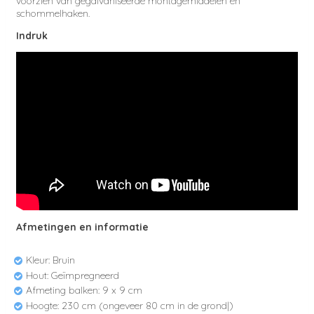
voorzien van gegalvaniseerde montagemiddelen en
schommelhaken.
Indruk
Afmetingen en informatie
Kleur: Bruin
Hout: Geïmpregneerd
Afmeting balken: 9 x 9 cm
Hoogte: 230 cm (ongeveer 80 cm in de grond|)