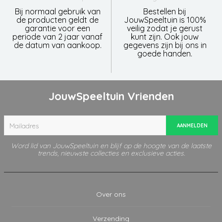
Bij normaal gebruik van
Bestellen bij
de producten geldt de
JouwSpeeltuin is 100%
garantie voor een
veilig zodat je gerust
periode van 2 jaar vanaf
kunt zijn. Ook jouw
de datum van aankoop.
gegevens zijn bij ons in
goede handen.
JouwSpeeltuin Vrienden
AANMELDEN
Word lid van JouwSpeeltuin en blijf op de hoogte van de laatste
trends, nieuwste collecties en exclusieve acties.
Over ons
Verzending