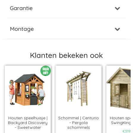
Garantie
Montage
Klanten bekeken ook
Houten speelhuisje |
Schommel | Centurio
Houten spee
Backyard Discovery
- Pergola
SwingKing 
- Sweetwater
schommels
€319,