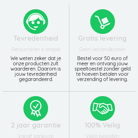
Tevredenheid
Gratis levering
Retourneren is simpel
Geen verzendkosten
We weten zeker dat je
Bestel voor 50 euro of
onze producten zult
meer en ontvang jouw
waarderen. Daarom is
speeltoestel zonder geld
jouw tevredenheid
te hoeven betalen voor
gegarandeerd.
verzending of levering.
2 jaar garantie
100% Veilig
Vanaf aankoop
Veilig bestellen