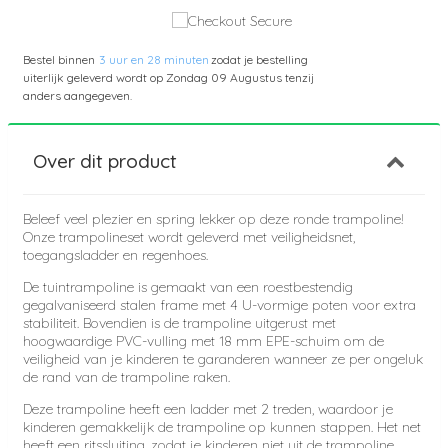
Bestel binnen
3 uur en 28 minuten
zodat je bestelling
uiterlijk geleverd wordt op
Zondag 09 Augustus
tenzij
anders aangegeven.
Over dit product
Beleef veel plezier en spring lekker op deze ronde trampoline!
Onze trampolineset wordt geleverd met veiligheidsnet,
toegangsladder en regenhoes.
De tuintrampoline is gemaakt van een roestbestendig
gegalvaniseerd stalen frame met 4 U-vormige poten voor extra
stabiliteit. Bovendien is de trampoline uitgerust met
hoogwaardige PVC-vulling met 18 mm EPE-schuim om de
veiligheid van je kinderen te garanderen wanneer ze per ongeluk
de rand van de trampoline raken.
Deze trampoline heeft een ladder met 2 treden, waardoor je
kinderen gemakkelijk de trampoline op kunnen stappen. Het net
heeft een ritssluiting, zodat je kinderen niet uit de trampoline