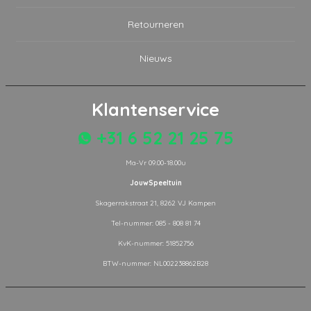
Retourneren
Nieuws
Klantenservice
+31 6 52 21 25 75
Ma-Vr 09.00-18.00u
JouwSpeeltuin
Skagerrakstraat 21, 8262 VJ Kampen
Tel-nummer: 085 - 808 81 74
KvK-nummer: 51852756
BTW-nummer: NL002238862B28