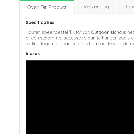
Verzending
Lev
Over Dit Product
Specificaties
Houten speeltoestel 'Pluto' van
Outdoor Island
is he
er een schommel accessoire aan te hangen zoals ee
rotting tegen te gaan en de schommel te voorzien 
Indruk