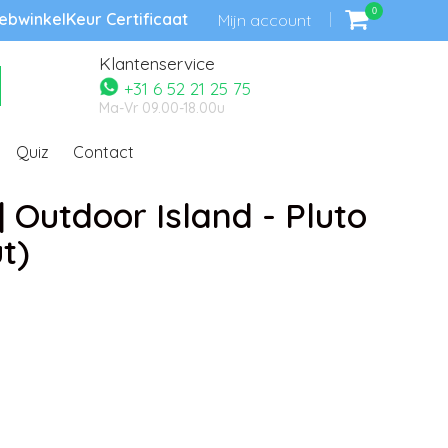
0
bwinkelKeur Certificaat
Mijn account
Klantenservice
+31 6 52 21 25 75
Ma-Vr 09.00-18.00u
Quiz
Contact
| Outdoor Island - Pluto
t)