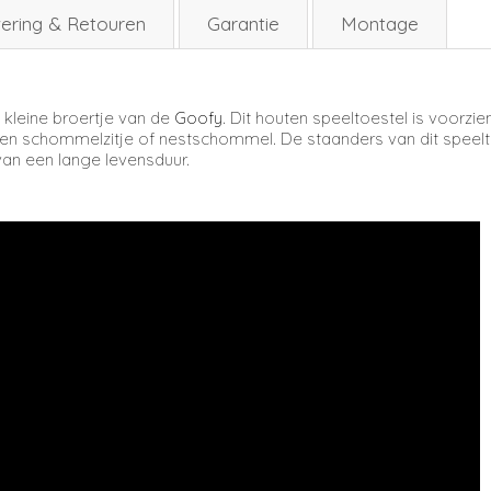
ering & Retouren
Garantie
Montage
t kleine broertje van de
Goofy
. Dit houten speeltoestel is voorzi
n schommelzitje of nestschommel. De staanders van dit speeltoe
van een lange levensduur.