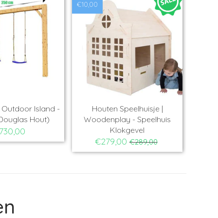
outen speelhuisje |
Schommel | Outdoor Island -
wingKing - Davey
Tarzan (Douglas Hout)
€319,00
€730,00
en