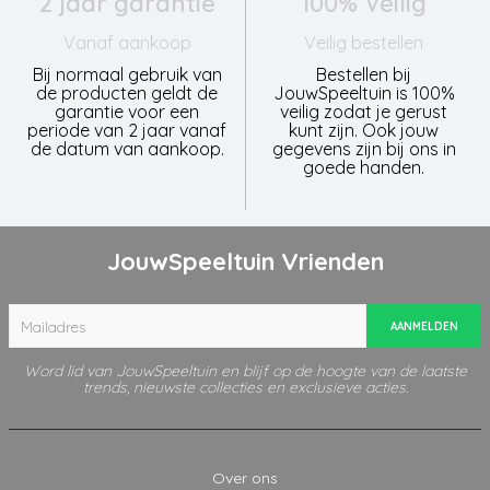
2 jaar garantie
100% Veilig
Vanaf aankoop
Veilig bestellen
Bij normaal gebruik van
Bestellen bij
de producten geldt de
JouwSpeeltuin is 100%
garantie voor een
veilig zodat je gerust
periode van 2 jaar vanaf
kunt zijn. Ook jouw
de datum van aankoop.
gegevens zijn bij ons in
goede handen.
JouwSpeeltuin Vrienden
AANMELDEN
Word lid van JouwSpeeltuin en blijf op de hoogte van de laatste
trends, nieuwste collecties en exclusieve acties.
Over ons