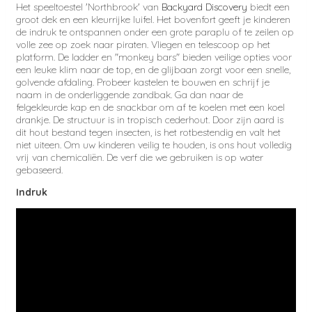
Het speeltoestel 'Northbrook' van
Backyard Discovery
biedt een
groot dek en een kleurrijke luifel. Het bovenfort geeft je kinderen
de indruk te ontspannen onder een grote paraplu of te zeilen op
volle zee op zoek naar piraten. Vliegen en telescoop op het
platform. De ladder en "monkey bars" bieden veilige opties voor
een leuke klim naar de top, en de glijbaan zorgt voor een snelle,
golvende afdaling. Probeer kastelen te bouwen en schrijf je
naam in de onderliggende zandbak. Ga dan naar de
felgekleurde kap en de snackbar om af te koelen met een koel
drankje. De structuur is in tropisch cederhout. Door zijn aard is
dit hout bestand tegen insecten, is het rotbestendig en valt het
niet uiteen. Om uw kinderen veilig te houden, is ons hout volledig
vrij van chemicaliën. De verf die we gebruiken is op water
gebaseerd.
Indruk