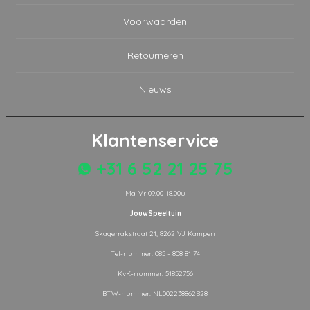
Voorwaarden
Retourneren
Nieuws
Klantenservice
+31 6 52 21 25 75
Ma-Vr 09.00-18.00u
JouwSpeeltuin
Skagerrakstraat 21, 8262 VJ Kampen
Tel-nummer: 085 - 808 81 74
KvK-nummer: 51852756
BTW-nummer: NL002238862B28