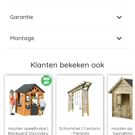
Garantie
Montage
Klanten bekeken ook
Houten speelhuisje |
Schommel | Centurio
Houten spee
Backyard Discovery
- Pergola
SwingKing 