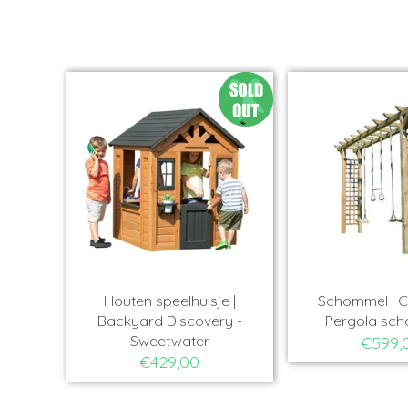
 Centurio -
Houten speelhuisje |
Schommel 
schommels
SwingKing - Davey
Tarzan
9,00
€319,00