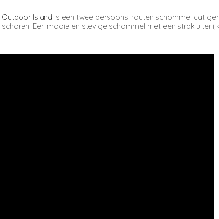
Outdoor Island
is een twee persoons houten schommel dat gemaa
schoren. Een mooie en stevige schommel met een strak uiterlijk