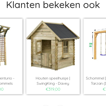
Klanten bekeken ook
SALE
€10,00
| Outdoor Island -
Houten Speelhuisje |
 (Douglas Hout)
Woodenplay - Speelhuis
Klokgevel
€730,00
€279,00
€289,00