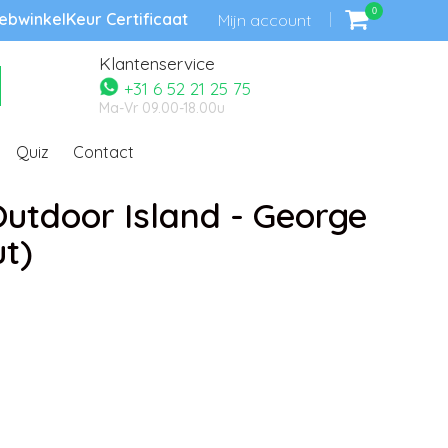
0
bwinkelKeur Certificaat
Mijn account
Klantenservice
+31 6 52 21 25 75
Ma-Vr 09.00-18.00u
Quiz
Contact
utdoor Island - George
t)