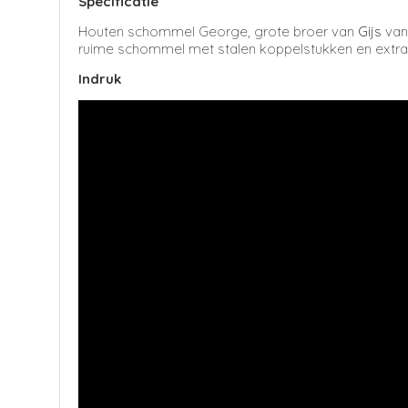
Specificatie
Houten schommel George, grote broer van
Gijs
van
ruime schommel met stalen koppelstukken en extra 
Indruk