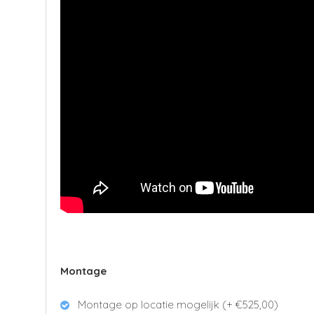
Montage
Montage op locatie mogelijk (+ €525,00)