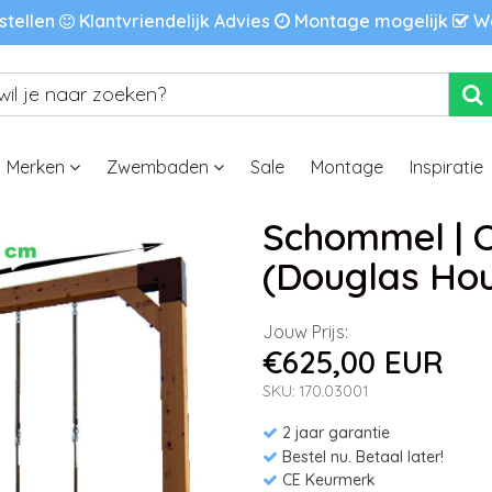
stellen
Klantvriendelijk Advies
Montage mogelijk
We
Merken
Zwembaden
Sale
Montage
Inspiratie
Schommel | O
(Douglas Hou
Jouw Prijs:
€625,00 EUR
SKU: 170.03001
2 jaar garantie
Bestel nu. Betaal later!
CE Keurmerk