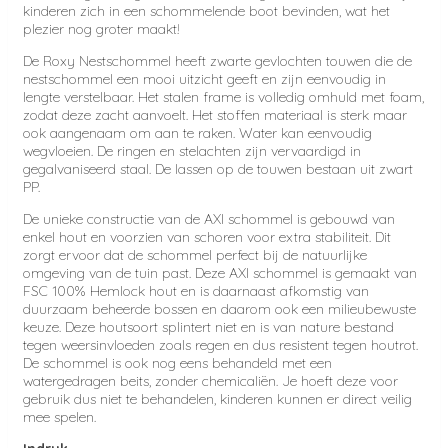
kinderen zich in een schommelende boot bevinden, wat het
plezier nog groter maakt!
De Roxy Nestschommel heeft zwarte gevlochten touwen die de
nestschommel een mooi uitzicht geeft en zijn eenvoudig in
lengte verstelbaar. Het stalen frame is volledig omhuld met foam,
zodat deze zacht aanvoelt. Het stoffen materiaal is sterk maar
ook aangenaam om aan te raken. Water kan eenvoudig
wegvloeien. De ringen en stelachten zijn vervaardigd in
gegalvaniseerd staal. De lassen op de touwen bestaan uit zwart
PP.
De unieke constructie van de AXI schommel is gebouwd van
enkel hout en voorzien van schoren voor extra stabiliteit. Dit
zorgt ervoor dat de schommel perfect bij de natuurlijke
omgeving van de tuin past. Deze AXI schommel is gemaakt van
FSC 100% Hemlock hout en is daarnaast afkomstig van
duurzaam beheerde bossen en daarom ook een milieubewuste
keuze. Deze houtsoort splintert niet en is van nature bestand
tegen weersinvloeden zoals regen en dus resistent tegen houtrot.
De schommel is ook nog eens behandeld met een
watergedragen beits, zonder chemicaliën. Je hoeft deze voor
gebruik dus niet te behandelen, kinderen kunnen er direct veilig
mee spelen.