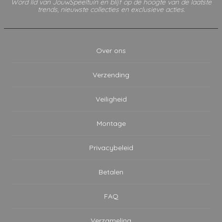
Word lid van JouwSpeeltuin en blijf op de hoogte van de laatste
trends, nieuwste collecties en exclusieve acties.
Over ons
Verzending
Veiligheid
Montage
Privacybeleid
Betalen
FAQ
Verzameling