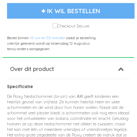
IK WIL BESTELLEN
Bestel binnen
10 uur en 55 minuten
zodat je bestelling
uiterlijk geleverd wordt op
Woensdag 12 Augustus
tenzij anders aangegeven.
Over dit product
Specificatie
De Roxy Nestschommel (bruin) van
AXI
geeft kinderen een
heerlijk gevoel van vrijheid. Ze kunnen heerlijk heen en weer
schommelen en de wind door hun haren voelen. Naast dat de
schommel veel plezier biedt, is schommelen ook nog eens ideaal
voor het ontwikkelen van balans, coördinatie en kracht. Gelukkig
hoeven ze op deze nestschommel niet alleen te zwaaien, maar
het kan met één of meerdere vriendjes of vriendinnetjes tegelijk.
Het extra grote zitgedeelte van de Roxy creëert de indruk dat je