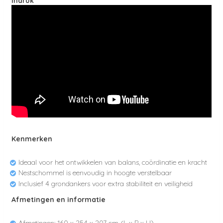
Indruk
Kenmerken
Ideaal voor het ontwikkelen van balans, coördinatie en kracht
Nestschommel is eenvoudig in hoogte verstelbaar
Inclusief 4 grondankers voor extra stabiliteit en veiligheid
Afmetingen en informatie
Afmetingen: 160 x 254 x 207 cm (L x B x H)