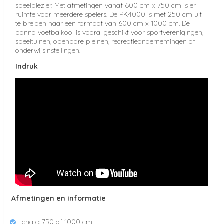
speelplezier. Met afmetingen vanaf 600 cm x 750 cm is er
ruimte voor meerdere spelers. De PK4000 is met 250 cm uit
te breiden naar een formaat van 600 cm x 1000 cm. De
panna voetbalkooi is vooral geschikt voor sportverenigingen,
speeltuinen, openbare pleinen, recreatieondernemingen of
onderwijsinstellingen.
Indruk
Afmetingen en informatie
Lengte: 750 of 1000 cm