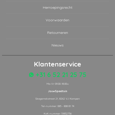
Herroepingsrecht
Voorwaarden
Retourneren
Nieuws
Klantenservice
+31 6 52 21 25 75
Ma-Vr 09.00-18.00u
JouwSpeeltuin
Skagerrakstraat 21, 8262 VJ Kampen
Tel-nummer: 085 - 808 81 74
KvK-nummer: 51852756