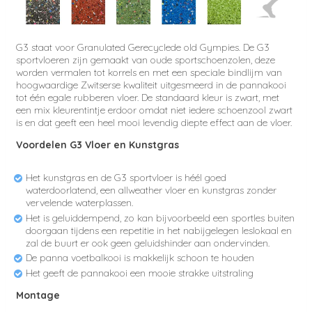
G3 staat voor Granulated Gerecyclede old Gympies.
De G3
sportvloeren zijn gemaakt van oude sportschoenzolen, deze
worden vermalen tot korrels en met een speciale bindlijm van
hoogwaardige Zwitserse kwaliteit uitgesmeerd in de pannakooi
tot één egale rubberen vloer.
De standaard kleur is zwart, met
een mix kleurentintje erdoor omdat niet iedere schoenzool zwart
is en dat geeft een heel mooi levendig diepte effect aan de vloer.
Voordelen G3 Vloer en Kunstgras
Het kunstgras en de G3 sportvloer is héél goed
waterdoorlatend, een allweather vloer en kunstgras zonder
vervelende waterplassen.
Het is geluiddempend, zo kan bijvoorbeeld een sportles buiten
doorgaan tijdens een repetitie in het nabijgelegen leslokaal en
zal de buurt er ook geen geluidshinder aan ondervinden.
De panna voetbalkooi is makkelijk schoon te houden
Het geeft de pannakooi een mooie strakke uitstraling
Montage