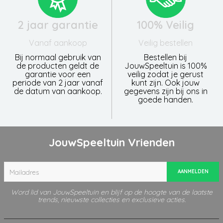
2 jaar garantie
100% Veilig
Vanaf aankoop
Veilig bestellen
Bij normaal gebruik van
Bestellen bij
de producten geldt de
JouwSpeeltuin is 100%
garantie voor een
veilig zodat je gerust
periode van 2 jaar vanaf
kunt zijn. Ook jouw
de datum van aankoop.
gegevens zijn bij ons in
goede handen.
JouwSpeeltuin Vrienden
AANMELDEN
Word lid van JouwSpeeltuin en blijf op de hoogte van de laatste
trends, nieuwste collecties en exclusieve acties.