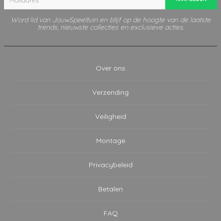
Word lid van JouwSpeeltuin en blijf op de hoogte van de laatste
trends, nieuwste collecties en exclusieve acties.
Over ons
Verzending
Veiligheid
Montage
Privacybeleid
Betalen
FAQ