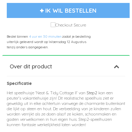
IK WIL BESTELLEN
Bestel binnen
4 uur en 30 minuten
zodat je bestelling
uiterlijk geleverd wordt op
Woensdag 12 Augustus
tenzij anders aangegeven.
Over dit product
Specificatie
Het speelhuisje 'Neat & Tidy Cottage II' van
Step2
kan een
peuter's vakantiehuisje zijn! Dit realistische speelhuis ziet er
geweldig uit in elke achtertuin vanwege de charmante buitenkant
die lijkt op steen en hout. De verbeelding van je kinderen zullen
worden verrijkt als ze doen alsof ze koken, schoonmaken en
gasten verwelkomen in hun eigen huis. Step2-speelhuizen
kunnen fantasie werkelijkheid laten worden!