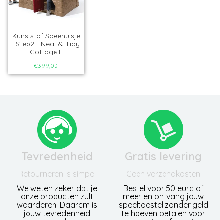
Kunststof Speehuisje
| Step2 - Neat & Tidy
Cottage II
€399,00
Tevredenheid
Gratis levering
Retourneren is simpel
Geen verzendkosten
We weten zeker dat je
Bestel voor 50 euro of
onze producten zult
meer en ontvang jouw
waarderen. Daarom is
speeltoestel zonder geld
jouw tevredenheid
te hoeven betalen voor