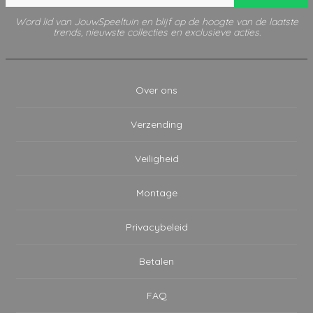
Word lid van JouwSpeeltuin en blijf op de hoogte van de laatste
trends, nieuwste collecties en exclusieve acties.
Over ons
Verzending
Veiligheid
Montage
Privacybeleid
Betalen
FAQ