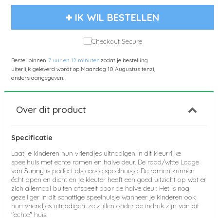
IK WIL BESTELLEN
Bestel binnen
7 uur en 12 minuten
zodat je bestelling
uiterlijk geleverd wordt op
Maandag 10 Augustus
tenzij
anders aangegeven.
Over dit product
Specificatie
Laat je kinderen hun vriendjes uitnodigen in dit kleurrijke
speelhuis met echte ramen en halve deur. De rood/witte Lodge
van
Sunny
is perfect als eerste speelhuisje. De ramen kunnen
écht open en dicht en je kleuter heeft een goed uitzicht op wat er
zich allemaal buiten afspeelt door de halve deur. Het is nog
gezelliger in dit schattige speelhuisje wanneer je kinderen ook
hun vriendjes uitnodigen: ze zullen onder de indruk zijn van dit
"echte" huis!