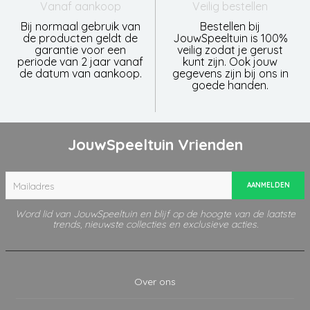
Vanaf aankoop
Veilig bestellen
Bij normaal gebruik van
Bestellen bij
de producten geldt de
JouwSpeeltuin is 100%
garantie voor een
veilig zodat je gerust
periode van 2 jaar vanaf
kunt zijn. Ook jouw
de datum van aankoop.
gegevens zijn bij ons in
goede handen.
JouwSpeeltuin Vrienden
AANMELDEN
Word lid van JouwSpeeltuin en blijf op de hoogte van de laatste
trends, nieuwste collecties en exclusieve acties.
Over ons