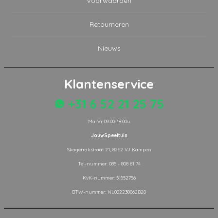
Voorwaarden
Retourneren
Nieuws
Klantenservice
+31 6 52 21 25 75
Ma-Vr 09.00-18.00u
JouwSpeeltuin
Skagerrakstraat 21, 8262 VJ Kampen
Tel-nummer: 085 - 808 81 74
KvK-nummer: 51852756
BTW-nummer: NL002238862B28