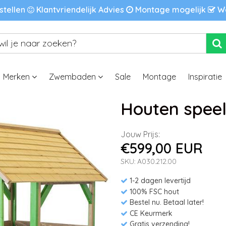
stellen
Klantvriendelijk Advies
Montage mogelijk
We
Merken
Zwembaden
Sale
Montage
Inspiratie
Houten speelh
Jouw Prijs:
€599,00 EUR
SKU: A030.212.00
1-2 dagen levertijd
100% FSC hout
Bestel nu. Betaal later!
CE Keurmerk
Gratis verzending!