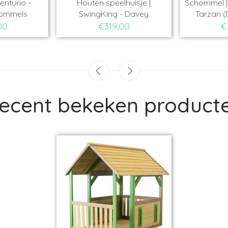
enturio -
Houten speelhuisje |
Schommel | 
hommels
SwingKing - Davey
Tarzan (
00
€319,00
€
ecent bekeken product