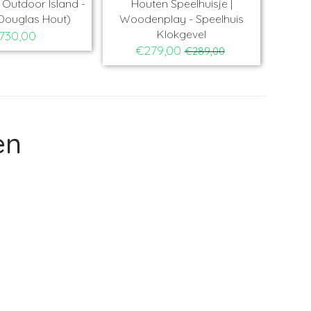
Outdoor Island -
Houten Speelhuisje |
Ho
Douglas Hout)
Woodenplay - Speelhuis
Ba
Klokgevel
730,00
€279,00
€289,00
en