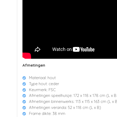
Afmetingen
Materiaal: hout
Type hout: ceder
Keurmerk: FSC
Afmetingen speelhuisje: 172 x 118 x 178 cm (L x B
Afmetingen binnenwerks: 113 x 115 x 163 cm (L x B
Afmetingen veranda: 52 x 118 cm (L x B)
Frame dikte: 38 mm