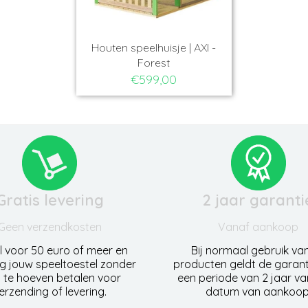
Houten speelhuisje | AXI -
Forest
€599,00
Gratis levering
2 jaar garanti
Geen verzendkosten
Vanaf aankoop
l voor 50 euro of meer en
Bij normaal gebruik va
g jouw speeltoestel zonder
producten geldt de garant
 te hoeven betalen voor
een periode van 2 jaar v
erzending of levering.
datum van aankoop