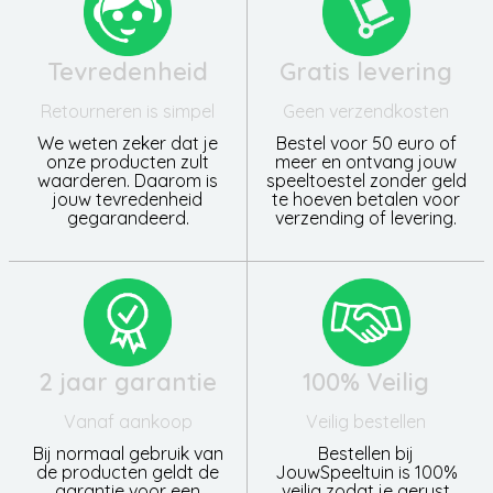
Tevredenheid
Gratis levering
Retourneren is simpel
Geen verzendkosten
We weten zeker dat je
Bestel voor 50 euro of
onze producten zult
meer en ontvang jouw
waarderen. Daarom is
speeltoestel zonder geld
jouw tevredenheid
te hoeven betalen voor
gegarandeerd.
verzending of levering.
2 jaar garantie
100% Veilig
Vanaf aankoop
Veilig bestellen
Bij normaal gebruik van
Bestellen bij
de producten geldt de
JouwSpeeltuin is 100%
garantie voor een
veilig zodat je gerust