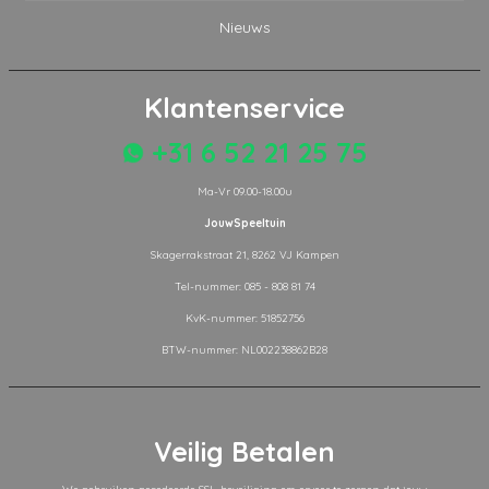
Nieuws
Klantenservice
+31 6 52 21 25 75
Ma-Vr 09.00-18.00u
JouwSpeeltuin
Skagerrakstraat 21, 8262 VJ Kampen
Tel-nummer: 085 - 808 81 74
KvK-nummer: 51852756
BTW-nummer: NL002238862B28
Veilig Betalen