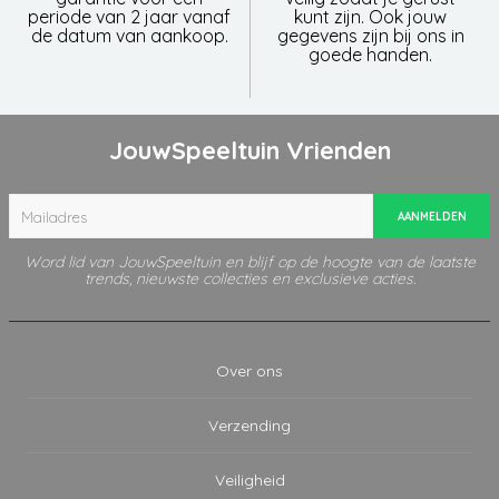
periode van 2 jaar vanaf
kunt zijn. Ook jouw
de datum van aankoop.
gegevens zijn bij ons in
goede handen.
JouwSpeeltuin Vrienden
AANMELDEN
Word lid van JouwSpeeltuin en blijf op de hoogte van de laatste
trends, nieuwste collecties en exclusieve acties.
Over ons
Verzending
Veiligheid