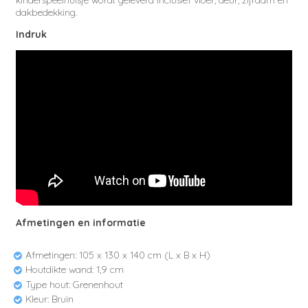
kinderspeelhuisje wordt geleverd inclusief vloer, deur, zijraam en
dakbedekking.
Indruk
Afmetingen en informatie
Afmetingen: 105 x 130 x 140 cm (L x B x H)
Houtdikte wand: 1,9 cm
Type hout: Grenenhout
Kleur: Bruin