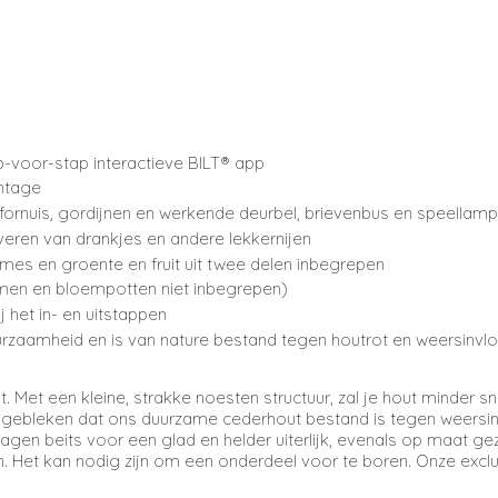
voor-stap interactieve BILT® app
ntage
fornuis, gordijnen en werkende deurbel, brievenbus en speellam
veren van drankjes en andere lekkernijen
 mes en groente en fruit uit twee delen inbegrepen
men en bloempotten niet inbegrepen)
 het in- en uitstappen
uurzaamheid en is van nature bestand tegen houtrot en weersinvl
Met een kleine, strakke noesten structuur, zal je hout minder sne
is gebleken dat ons duurzame cederhout bestand is tegen weersi
ragen beits voor een glad en helder uiterlijk, evenals op maat
 Het kan nodig zijn om een onderdeel voor te boren. Onze excl