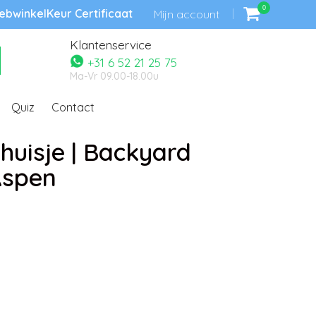
0
bwinkelKeur Certificaat
Mijn account
Klantenservice
+31 6 52 21 25 75
Ma-Vr 09.00-18.00u
Quiz
Contact
huisje | Backyard
Aspen