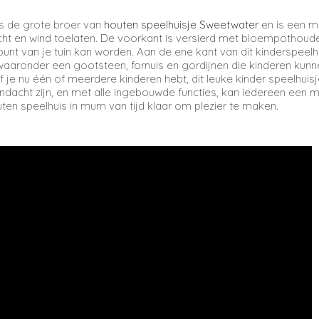
s de grote broer van
houten speelhuisje Sweetwater
en is een mo
licht en wind toelaten. De voorkant is versierd met bloempothou
punt van je tuin kan worden. Aan de ene kant van dit kinderspeelh
, waaronder een gootsteen, fornuis en gordijnen die kinderen ku
 je nu één of meerdere kinderen hebt, dit leuke kinder speelhui
andacht zijn, en met alle ingebouwde functies, kan iedereen een
en speelhuis in mum van tijd klaar om plezier te maken.