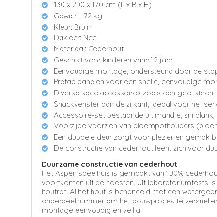
130 x 200 x 170 cm (L x B x H)
Gewicht: 72 kg
Kleur: Bruin
Dakleer: Nee
Materiaal: Cederhout
Geschikt voor kinderen vanaf 2 jaar
Eenvoudige montage, ondersteund door de stap-
Prefab panelen voor een snelle, eenvoudige mo
Diverse speelaccessoires zoals een gootsteen, 
Snackvenster aan de zijkant, ideaal voor het ser
Accessoire-set bestaande uit mandje, snijplank,
Voorzijde voorzien van bloempothouders (bloe
Een dubbele deur zorgt voor plezier en gemak bij
De constructie van cederhout leent zich voor d
Duurzame constructie van cederhout
Het Aspen speelhuis is gemaakt van 100% cederhout. 
voortkomen uit de noesten. Uit laboratoriumtests 
houtrot. Al het hout is behandeld met een waterged
onderdeelnummer om het bouwproces te versnellen.
montage eenvoudig en veilig.