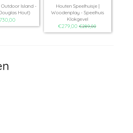
 Island -
Houten Speelhuisje |
Houten spe
 Hout)
Woodenplay - Speelhuis
Backyard D
Klokgevel
Sweet
€279,00
€42
€289,00
en