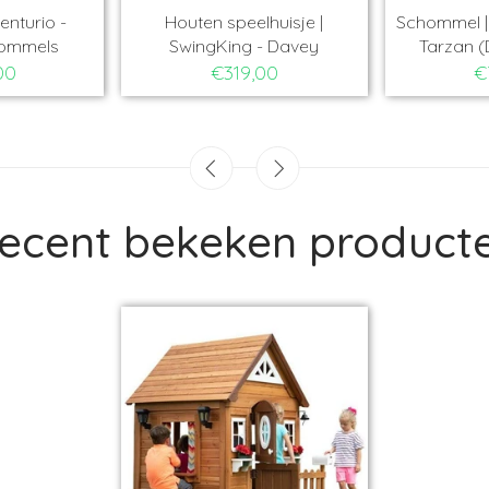
-
Houten speelhuisje |
Schommel | Outdoor
SwingKing - Davey
Tarzan (Douglas
€319,00
€730,00
ecent bekeken product