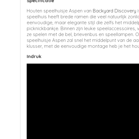
Specificatie
Houten speelhuisje Aspen van
Backyard Discovery
i
speelhuis heeft brede ramen die veel natuurlijk zon
eenvoudige, maar elegante stijl die zelfs het middel
picknickbankje. Binnen zijn leuke speelaccessoires
ze spelen met de bel, brievenbus en speellampen. Of
speelhuisje Aspen zal snel het middelpunt van de a
klusser, met de eenvoudige montage heb je het hout
Indruk