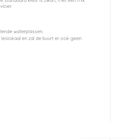
e standaard kleur is zwart, met een mix
vloer.
elende waterplassen.
 leslokaal en zal de buurt er ook geen