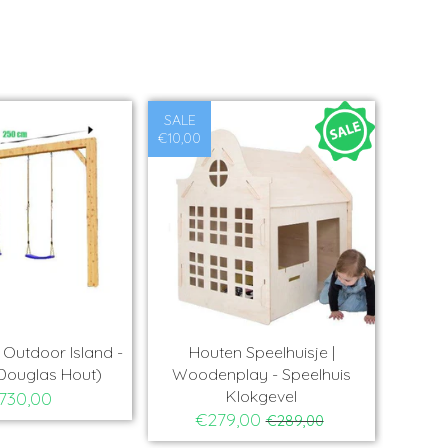
SALE
€10,00
Outdoor Island -
Houten Speelhuisje |
Ho
Douglas Hout)
Woodenplay - Speelhuis
Ba
Klokgevel
730,00
€279,00
€289,00