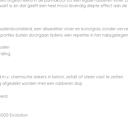
teit uitgesmeerd in de pannakooi tot één egale rubberen vloer.
D
art is en dat geeft een heel mooi levendig diepte effect aan de 
waterdoorlatend, een allweather vloer en kunstgras zonder verv
ortles buiten doorgaan tijdens een repetitie in het nabijgelegen
ouden
raling
.m.v. chemische ankers in beton, asfalt of steen vast te zetten.
ig afgedekt worden met een rubberen dop.
eerd
8000 Evolution