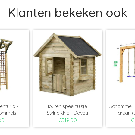
Klanten bekeken ook
enturio -
Houten speelhuisje |
Schommel | 
hommels
SwingKing - Davey
Tarzan (
00
€319,00
€