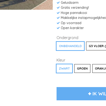
Geluidsarm
Gratis verzending!
Hoge pannakooi
Makkelijke instapmogelijkhe
Op voorraad
Open karakter
Ondergrond
ONBEHANDELD
G3 VLOER (
Kleur
ZWART
GROEN
ORANJ
IK WI