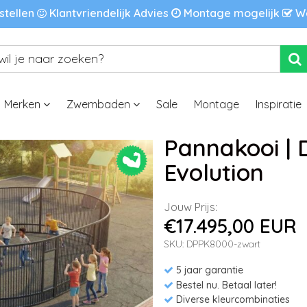
stellen
Klantvriendelijk Advies
Montage mogelijk
We
Merken
Zwembaden
Sale
Montage
Inspiratie
Pannakooi | 
Evolution
Jouw Prijs:
€17.495,00 EUR
SKU: DPPK8000-zwart
5 jaar garantie
Bestel nu. Betaal later!
Diverse kleurcombinaties