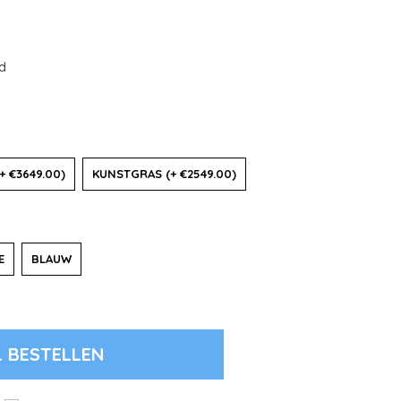
id
+ €3649.00)
KUNSTGRAS (+ €2549.00)
E
BLAUW
L BESTELLEN