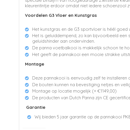
speciale bindlijm van hoogwaardige Zwitserse kwali
kleurentintje erdoor omdat niet iedere schoenzool zw
Voordelen G3 Vloer en Kunstgras
Het kunstgras en de G3 sportvloer is héél goed 
Het is geluiddempend, zo kan bijvoorbeeld een sp
geluidshinder aan ondervinden.
De panna voetbalkooi is makkelijk schoon te h
Het geeft de pannakooi een mooie strakke uitst
Montage
Deze pannakooi is eenvoudig zelf te installeren d
De bouten kunnen na bevestiging netjes en veil
Montage op locatie mogelijk (+ €1149,00)
De producten van Dutch Panna zijn CE gecertific
Garantie
Wij bieden 5 jaar garantie op de pannakooi PK