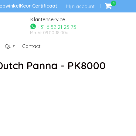
0
bwinkelKeur Certificaat
Mijn account
Klantenservice
+31 6 52 21 25 75
Ma-Vr 09.00-18.00u
Quiz
Contact
Dutch Panna - PK8000