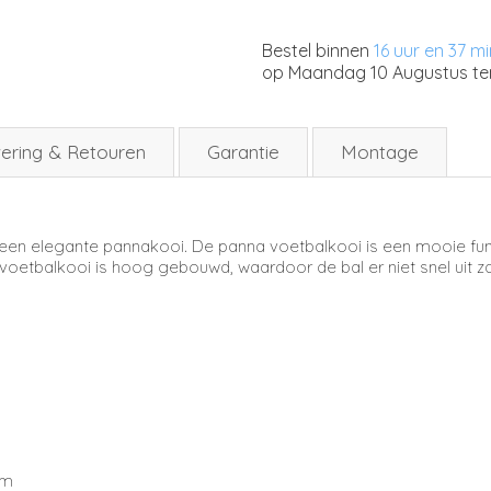
Bestel binnen
16 uur en 37 m
op
Maandag 10 Augustus
te
ering & Retouren
Garantie
Montage
 een elegante pannakooi. De panna voetbalkooi is een mooie func
 voetbalkooi is hoog gebouwd, waardoor de bal er niet snel uit za
s
mm