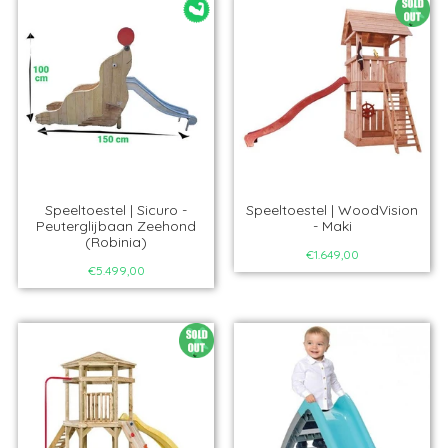
Speeltoestel | Sicuro -
Speeltoestel | WoodVision
Peuterglijbaan Zeehond
- Maki
(Robinia)
€1.649,00
€5.499,00