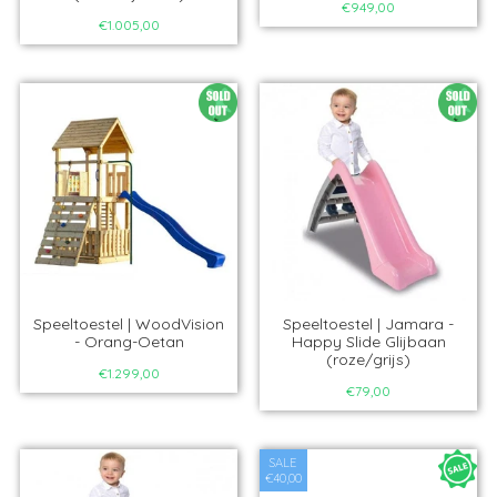
€949,00
€1.005,00
Speeltoestel | WoodVision
Speeltoestel | Jamara -
- Orang-Oetan
Happy Slide Glijbaan
(roze/grijs)
€1.299,00
€79,00
SALE
€40,00