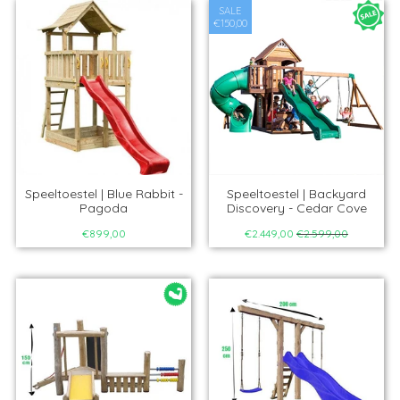
SALE
€150,00
Speeltoestel | Blue Rabbit -
Speeltoestel | Backyard
Pagoda
Discovery - Cedar Cove
€899,00
€2.449,00
€2.599,00