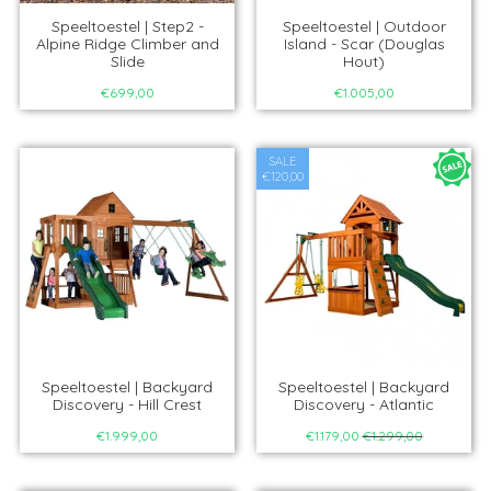
Speeltoestel | Step2 -
Speeltoestel | Outdoor
Alpine Ridge Climber and
Island - Scar (Douglas
Slide
Hout)
€699,00
€1.005,00
SALE
€120,00
Speeltoestel | Backyard
Speeltoestel | Backyard
Discovery - Hill Crest
Discovery - Atlantic
€1.999,00
€1.179,00
€1.299,00