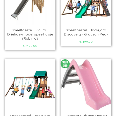
Speeltoestel | Sicuro -
Speeltoestel | Backyard
Driehoekmodel speelhuisje
Discovery - Grayson Peak
(Robinia)
€1.199,00
€7.499,00
Speeltoestel | Backyard
Jamara Glijbaan Happy