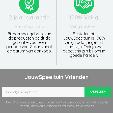
2 jaar garantie
100% Veilig
Vanaf aankoop
Veilig bestellen
Bij normaal gebruik van
Bestellen bij
de producten geldt de
JouwSpeeltuin is 100%
garantie voor een
veilig zodat je gerust
periode van 2 jaar vanaf
kunt zijn. Ook jouw
de datum van aankoop.
gegevens zijn bij ons in
goede handen.
JouwSpeeltuin Vrienden
AANMELDEN
Word lid van JouwSpeeltuin en blijf op de hoogte van de laatste
trends, nieuwste collecties en exclusieve acties.