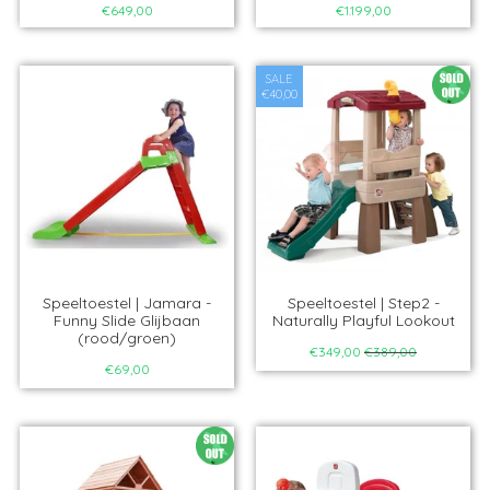
€649,00
€1.199,00
SALE
€40,00
Speeltoestel | Jamara -
Speeltoestel | Step2 -
Funny Slide Glijbaan
Naturally Playful Lookout
(rood/groen)
€349,00
€389,00
€69,00