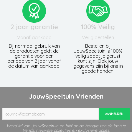
2 jaar garantie
100% Veilig
Vanaf aankoop
Veilig bestellen
Bij normaal gebruik van
Bestellen bij
de producten geldt de
JouwSpeeltuin is 100%
garantie voor een
veilig zodat je gerust
periode van 2 jaar vanaf
kunt zijn. Ook jouw
de datum van aankoop.
gegevens zijn bij ons in
goede handen.
JouwSpeeltuin Vrienden
AANMELDEN
Word lid van JouwSpeeltuin en blijf op de hoogte van de laatste
trends, nieuwste collecties en exclusieve acties.