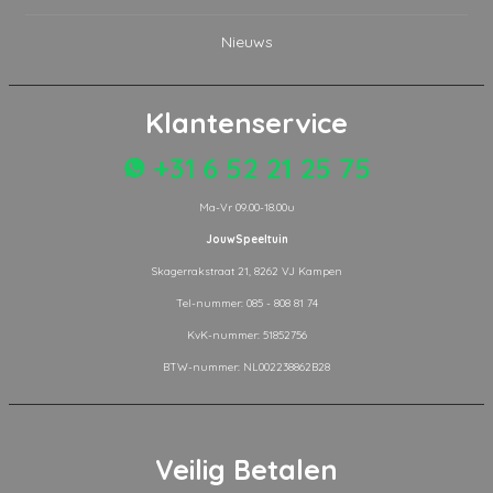
Nieuws
Klantenservice
+31 6 52 21 25 75
Ma-Vr 09.00-18.00u
JouwSpeeltuin
Skagerrakstraat 21, 8262 VJ Kampen
Tel-nummer: 085 - 808 81 74
KvK-nummer: 51852756
BTW-nummer: NL002238862B28
Veilig Betalen