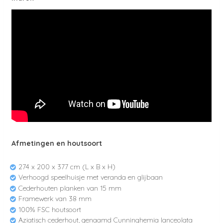
Afmetingen en houtsoort
274 x 200 x 377 cm (L x B x H)
Verhoogd speelhuisje met veranda en glijbaan
Cederhouten planken van 15 mm
Framewerk van 38 mm
100% FSC houtsoort
Aziatisch cederhout, genaamd Cunninghemia lanceolata