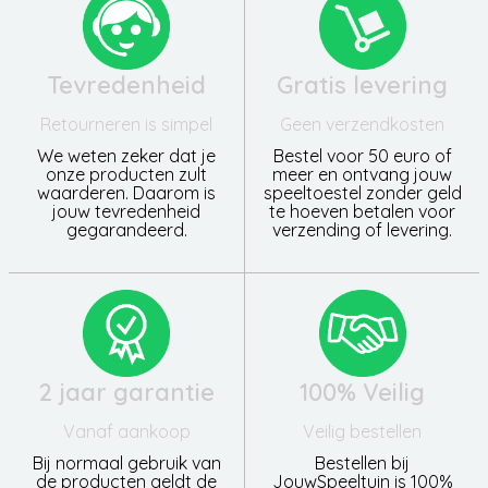
Tevredenheid
Gratis levering
Retourneren is simpel
Geen verzendkosten
We weten zeker dat je
Bestel voor 50 euro of
onze producten zult
meer en ontvang jouw
waarderen. Daarom is
speeltoestel zonder geld
jouw tevredenheid
te hoeven betalen voor
gegarandeerd.
verzending of levering.
2 jaar garantie
100% Veilig
Vanaf aankoop
Veilig bestellen
Bij normaal gebruik van
Bestellen bij
de producten geldt de
JouwSpeeltuin is 100%