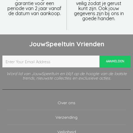
garantie voor een
veilig zodat je gerust
periode van 2 jaar vanaf
kunt zijn. Ook jouw
de datum van aankoop.
gegevens zijn bij ons in
goede handen.
JouwSpeeltuin Vrienden
AANMELDEN
Word lid van JouwSpeeltuin en blijf op de hoogte van de laatste
trends, nieuwste collecties en exclusieve acties.
Over ons
Verzending
Veiligheid