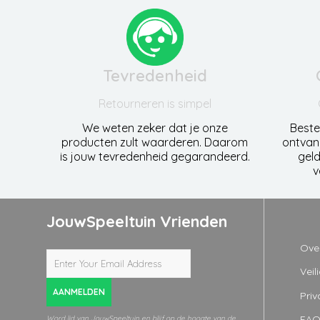
Tevredenheid
Retourneren is simpel
We weten zeker dat je onze
Beste
producten zult waarderen. Daarom
ontvan
is jouw tevredenheid gegarandeerd.
geld
v
JouwSpeeltuin Vrienden
Ove
Veil
AANMELDEN
Priv
FA
Word lid van JouwSpeeltuin en blijf op de hoogte van de