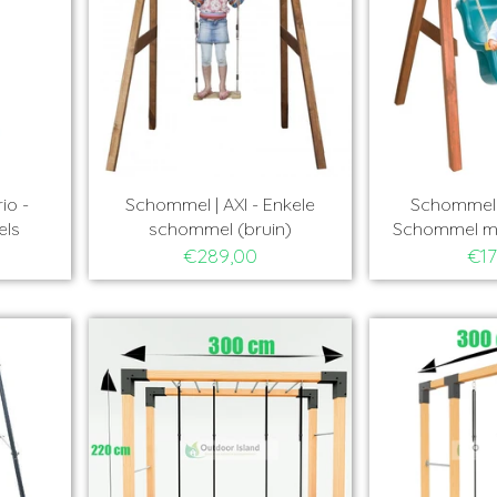
io -
Schommel | AXI - Enkele
Schommel |
els
schommel (bruin)
Schommel met
€289,00
€17