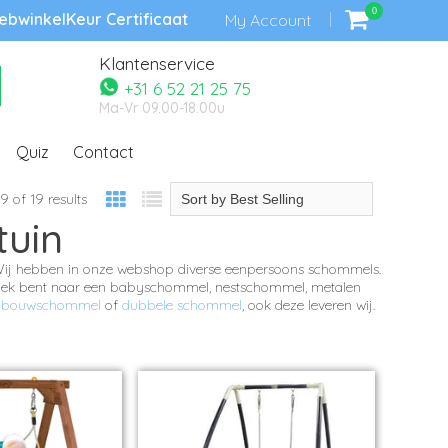
0
bwinkelKeur Certificaat
My Account
Klantenservice
+31 6 52 21 25 75
Ma-Vr 09.00-18.00u
Quiz
Contact
9 of 19 results
tuin
 Wij hebben in onze webshop diverse eenpersoons schommels.
 zoek bent naar een babyschommel, nestschommel, metalen
anbouwschommel
of
dubbele schommel
, ook deze leveren wij.