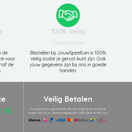
e
100% Veilig
Veilig bestellen
n de
Bestellen bij JouwSpeeltuin is 100%
ie voor
veilig zodat je gerust kunt zijn. Ook
anaf de
jouw gegevens zijn bij ons in goede
.
handen.
ce
Veilig Betalen
5 75
We gebruiken gecodeerde SSL-beveiliging om ervoor te
zorgen dat jouw creditcardgegevens 100% beschermd zijn.