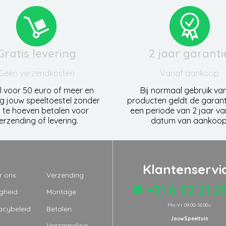
Gratis levering
2 jaar garanti
Geen verzendkosten
Vanaf aankoop
l voor 50 euro of meer en
Bij normaal gebruik va
g jouw speeltoestel zonder
producten geldt de garant
 te hoeven betalen voor
een periode van 2 jaar v
erzending of levering.
datum van aankoop
Klantenservi
r ons
Verzending
+31 6 52 21 2
igheid
Montage
Ma-Vr 09.00-18.00u
acybeleid
Betalen
JouwSpeeltuin
Q
Verzameling