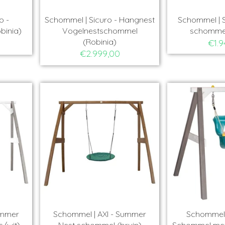
o -
Schommel | Sicuro - Hangnest
Schommel | S
binia)
Vogelnestschommel
schommel
(Robinia)
€1.9
€2.999,00
ummer
Schommel | AXI - Summer
Schommel |
s/wit)
Nest schommel (bruin)
Schommel met z