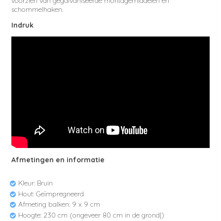
voorzien van gegalvaniseerde montagemiddelen en
schommelhaken.
Indruk
Afmetingen en informatie
Kleur: Bruin
Hout: Geïmpregneerd
Afmeting balken: 9 x 9 cm
Hoogte: 230 cm (ongeveer 80 cm in de grond|)