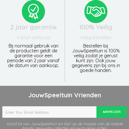
2 jaar garantie
100% Veilig
Vanaf aankoop
Veilig bestellen
Bij normaal gebruik van
Bestellen bij
de producten geldt de
JouwSpeeltuin is 100%
garantie voor een
veilig zodat je gerust
periode van 2 jaar vanaf
kunt zijn. Ook jouw
de datum van aankoop.
gegevens zijn bij ons in
goede handen.
JouwSpeeltuin Vrienden
AANMELDEN
Word lid van JouwSpeeltuin en blijf op de hoogte van de laatste
trends, nieuwste collecties en exclusieve acties.