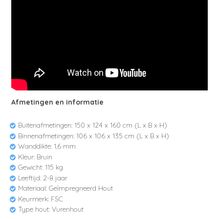
Afmetingen en informatie
Buitenafmetingen:
150 x 124 x 160 cm
(L x B x H)
Binnenafmetingen: 106 x 106 x 135 cm (L x B x H)
Wanddikte: 1,6 mm
Kleur: Bruin
Gewicht: 115 kg
Leeftijd: 2-8 jaar
Materiaal: Geïmpregneerd Hout
Keurmerk: FSC
Type hout: Vurenhout