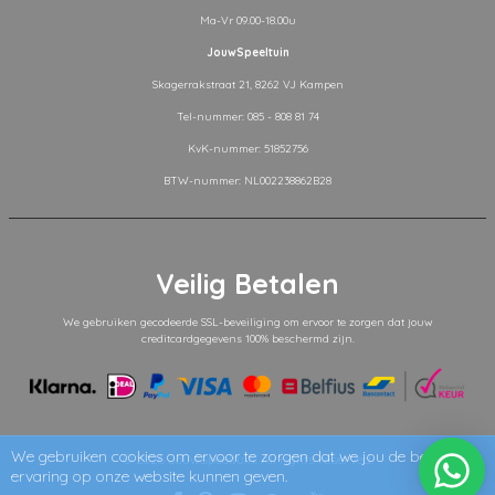
Ma-Vr 09.00-18.00u
JouwSpeeltuin
Skagerrakstraat 21, 8262 VJ Kampen
Tel-nummer: 085 - 808 81 74
KvK-nummer: 51852756
BTW-nummer: NL002238862B28
Veilig Betalen
We gebruiken gecodeerde SSL-beveiliging om ervoor te zorgen dat jouw
creditcardgegevens 100% beschermd zijn.
We gebruiken cookies om ervoor te zorgen dat we jou de beste
© 2026
JouwSpeeltuin
. All rights reserved.
ervaring op onze website kunnen geven.