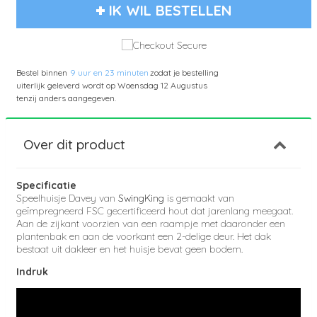
IK WIL BESTELLEN
Bestel binnen
9 uur en 23 minuten
zodat je bestelling
uiterlijk geleverd wordt op
Woensdag 12 Augustus
tenzij anders aangegeven.
Over dit product
Specificatie
Speelhuisje Davey van
SwingKing
is gemaakt van
geïmpregneerd FSC gecertificeerd hout dat jarenlang meegaat.
Aan de zijkant voorzien van een raampje met daaronder een
plantenbak en aan de voorkant een 2-delige deur. Het dak
bestaat uit dakleer en het huisje bevat geen bodem.
Indruk