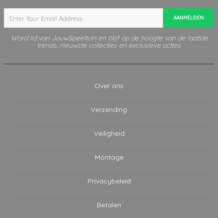
AANMELDEN
Word lid van JouwSpeeltuin en blijf op de hoogte van de laatste
trends, nieuwste collecties en exclusieve acties.
Over ons
Verzending
Veiligheid
Montage
Privacybeleid
Betalen