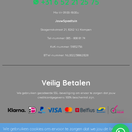
+31 6 52 21 25 75
Ma-Vr 09.00-18.00u
JouwSpeeltuin
Skagerrakstraat 21, 8262 VJ Kampen
Tel-nummer: 085 - 808 81 74
KvK-nummer: 51852756
BTW-nummer: NL002238862B28
Veilig Betalen
We gebruiken gecodeerde SSL-beveiliging om ervoor te zorgen dat jouw
creditcardgegevens 100% beschermd zijn.
We gebruiken cookies om ervoor te zorgen dat we jou de beste
© 2026
JouwSpeeltuin
. Alle rechten voorbehouden.