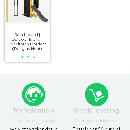
Speeltoestel |
Outdoor Island -
Speeltoren Mordern
(Douglas Hout)
€1.895,00
Tevredenheid
Gratis levering
Retourneren is simpel
Geen verzendkosten
We weten zeker dat je
Bestel voor 50 euro of