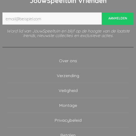
JouwSpeeltuin Vrienden
AANMELDEN
Word lid van JouwSpeeltuin en blijf op de hoogte van de laatste
trends, nieuwste collecties en exclusieve acties.
Over ons
Verzending
Veiligheid
Montage
Privacybeleid
Betalen