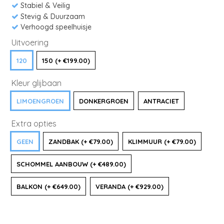
Stabiel & Veilig
Stevig & Duurzaam
Verhoogd speelhuisje
Uitvoering
120
150 (+ €199.00)
Kleur glijbaan
LIMOENGROEN
DONKERGROEN
ANTRACIET
Extra opties
GEEN
ZANDBAK (+ €79.00)
KLIMMUUR (+ €79.00)
SCHOMMEL AANBOUW (+ €489.00)
BALKON (+ €649.00)
VERANDA (+ €929.00)