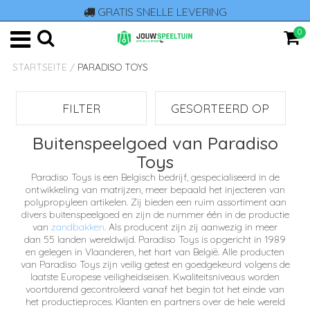
GRATIS SNELLE LEVERING
0
STARTSEITE
/
PARADISO TOYS
FILTER
GESORTEERD OP
Buitenspeelgoed van Paradiso
Toys
Paradiso Toys is een Belgisch bedrijf,
gespecialiseerd in de
ontwikkeling van matrijzen, meer bepaald het injecteren van
polypropyleen artikelen. Zij
bieden een ruim assortiment aan
divers buitenspeelgoed en zijn de nummer één in de productie
van
zandbakken
. Als producent zijn zij aanwezig in meer
dan 55 landen wereldwijd.
Paradiso Toys is opgericht in 1989
en gelegen in Vlaanderen, het hart van België.
Alle producten
van Paradiso Toys zijn veilig getest en goedgekeurd volgens de
laatste Europese veiligheidseisen. Kwaliteitsniveaus worden
voortdurend gecontroleerd vanaf het begin tot het einde van
het productieproces. Klanten en partners over de hele wereld