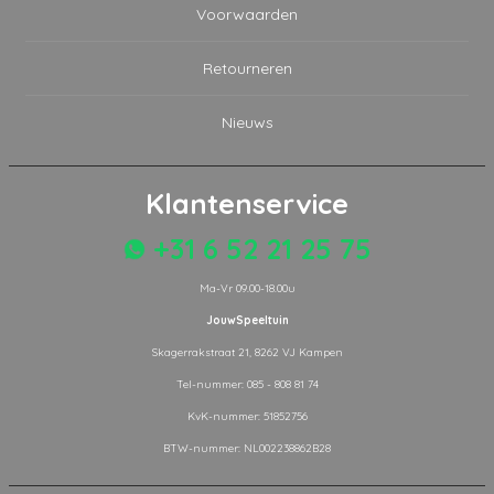
Voorwaarden
Retourneren
Nieuws
Klantenservice
+31 6 52 21 25 75
Ma-Vr 09.00-18.00u
JouwSpeeltuin
Skagerrakstraat 21, 8262 VJ Kampen
Tel-nummer: 085 - 808 81 74
KvK-nummer: 51852756
BTW-nummer: NL002238862B28