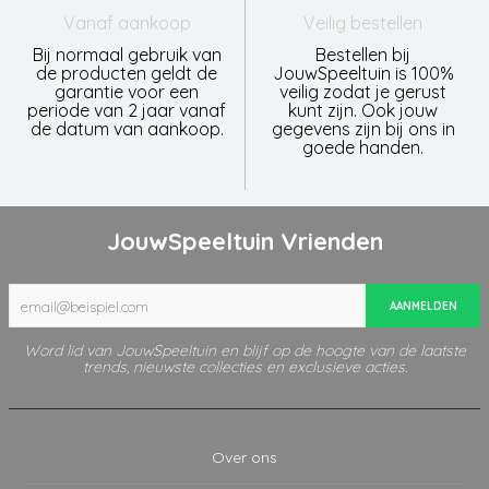
Vanaf aankoop
Veilig bestellen
Bij normaal gebruik van
Bestellen bij
de producten geldt de
JouwSpeeltuin is 100%
garantie voor een
veilig zodat je gerust
periode van 2 jaar vanaf
kunt zijn. Ook jouw
de datum van aankoop.
gegevens zijn bij ons in
goede handen.
JouwSpeeltuin Vrienden
AANMELDEN
Word lid van JouwSpeeltuin en blijf op de hoogte van de laatste
trends, nieuwste collecties en exclusieve acties.
Over ons