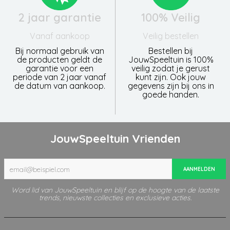
2 jaar garantie
100% Veilig
Vanaf aankoop
Veilig bestellen
Bij normaal gebruik van
Bestellen bij
de producten geldt de
JouwSpeeltuin is 100%
garantie voor een
veilig zodat je gerust
periode van 2 jaar vanaf
kunt zijn. Ook jouw
de datum van aankoop.
gegevens zijn bij ons in
goede handen.
JouwSpeeltuin Vrienden
AANMELDEN
Word lid van JouwSpeeltuin en blijf op de hoogte van de laatste
trends, nieuwste collecties en exclusieve acties.