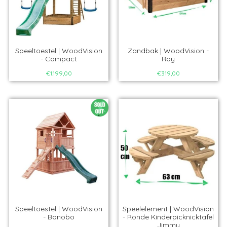
Speeltoestel | WoodVision
Zandbak | WoodVision -
- Compact
Roy
€1.199,00
€319,00
Speeltoestel | WoodVision
Speelelement | WoodVision
- Bonobo
- Ronde Kinderpicknicktafel
Jimmy