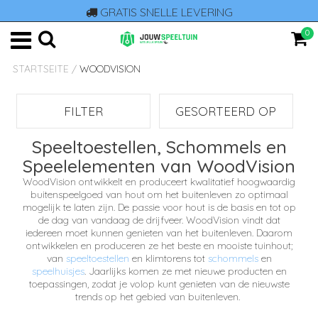
GRATIS SNELLE LEVERING
0
STARTSEITE
/
WOODVISION
FILTER
GESORTEERD OP
Speeltoestellen, Schommels en
Speelelementen van WoodVision
WoodVision ontwikkelt en produceert kwalitatief hoogwaardig
buitenspeelgoed van hout om het buitenleven zo optimaal
mogelijk te laten zijn. De passie voor hout is de basis en tot op
de dag van vandaag de drijfveer. WoodVision vindt dat
iedereen moet kunnen genieten van het buitenleven. Daarom
ontwikkelen en produceren ze het beste en mooiste tuinhout;
van
speeltoestellen
en klimtorens tot
schommels
en
speelhuisjes
. Jaarlijks komen ze met nieuwe producten en
toepassingen, zodat je volop kunt genieten van de nieuwste
trends op het gebied van buitenleven.