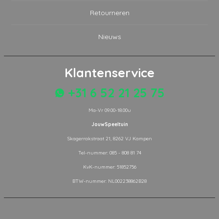
Retourneren
Nieuws
Klantenservice
+31 6 52 21 25 75
Ma-Vr 09.00-18.00u
JouwSpeeltuin
Skagerrakstraat 21, 8262 VJ Kampen
Tel-nummer: 085 - 808 81 74
KvK-nummer: 51852756
BTW-nummer: NL002238862B28