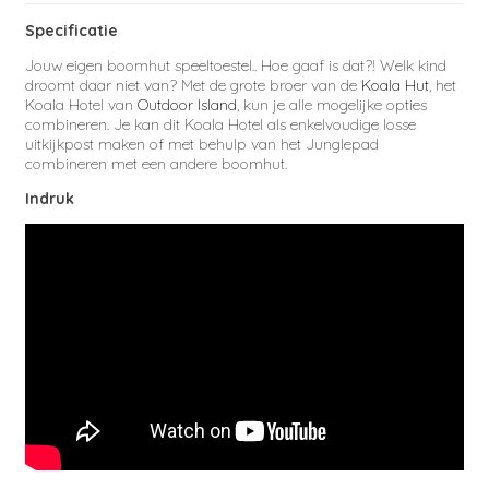
Specificatie
Jouw eigen boomhut speeltoestel.. Hoe gaaf is dat?! Welk kind
droomt daar niet van? Met de grote broer van de
Koala Hut
, het
Koala Hotel van
Outdoor Island
, kun je alle mogelijke opties
combineren. Je kan dit Koala Hotel als enkelvoudige losse
uitkijkpost maken of met behulp van het Junglepad
combineren met een andere boomhut.
Indruk