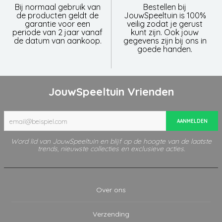
Bij normaal gebruik van
Bestellen bij
de producten geldt de
JouwSpeeltuin is 100%
garantie voor een
veilig zodat je gerust
periode van 2 jaar vanaf
kunt zijn. Ook jouw
de datum van aankoop.
gegevens zijn bij ons in
goede handen.
JouwSpeeltuin Vrienden
AANMELDEN
Word lid van JouwSpeeltuin en blijf op de hoogte van de laatste
trends, nieuwste collecties en exclusieve acties.
Over ons
Verzending