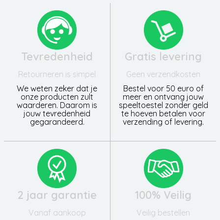
Tevredenheid
Gratis levering
Retourneren is simpel
Geen verzendkosten
We weten zeker dat je
Bestel voor 50 euro of
onze producten zult
meer en ontvang jouw
waarderen. Daarom is
speeltoestel zonder geld
jouw tevredenheid
te hoeven betalen voor
gegarandeerd.
verzending of levering.
2 jaar garantie
100% Veilig
Vanaf aankoop
Veilig bestellen