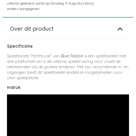
uiterlijk geleverd wordt op
Dinsdag 11 Augustus
tenzij
anders aangegeven.
Over dit product
Specificatie
Speeltoestel 'Penthouse' van
Blue Rabbit
is een speeltoestel met
drie platformen en is de ultieme speelervaring voor zowel de
allerkleinsten als de grotere kinderen. Met zijn verschillende in- en
uitgangen biedt dit speeltoestel eindeloze mogelijkheden voor
uren speelplezier.
Indruk