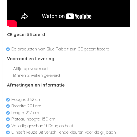
CE gecertificeerd
De producten van Blue Rabbit zijn CE gecertificeerd
Voorraad en Levering
Altijd op voorraad
Binnen 2 weken geleverd
Afmetingen en informatie
Hoogte:
332 cm
Breedte: 201
cm
Lengte:
217 cm
Plateau hoogte:
150 cm
Volledig geschaafd Douglas hout
U heeft keuze uit verschillende kleuren voor de glijbaan