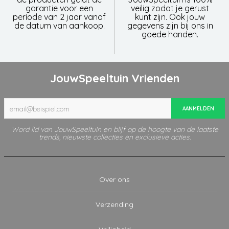
garantie voor een
veilig zodat je gerust
periode van 2 jaar vanaf
kunt zijn. Ook jouw
de datum van aankoop.
gegevens zijn bij ons in
goede handen.
JouwSpeeltuin Vrienden
AANMELDEN
Word lid van JouwSpeeltuin en blijf op de hoogte van de laatste
trends, nieuwste collecties en exclusieve acties.
Over ons
Verzending