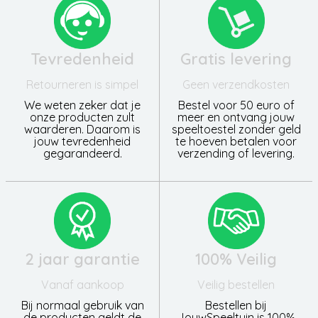
Tevredenheid
Gratis levering
Retourneren is simpel
Geen verzendkosten
We weten zeker dat je
Bestel voor 50 euro of
onze producten zult
meer en ontvang jouw
waarderen. Daarom is
speeltoestel zonder geld
jouw tevredenheid
te hoeven betalen voor
gegarandeerd.
verzending of levering.
2 jaar garantie
100% Veilig
Vanaf aankoop
Veilig bestellen
Bij normaal gebruik van
Bestellen bij
de producten geldt de
JouwSpeeltuin is 100%