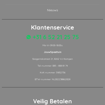
Nieuws
Klantenservice
+31 6 52 21 25 75
Ma-Vr 09.00-18.00u
JouwSpeeltuin
Skagerrakstraat 21, 8262 VJ Kampen
Tel-nummer: 085 - 808 81 74
KvK-nummer: 51852756
BTW-nummer: NL002238862B28
Veilig Betalen