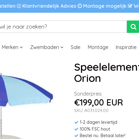
stellen
Klantvriendelijk Advies
Montage mogelijk
We
Merken
Zwembaden
Sale
Montage
Inspiratie
Speelelement 
Orion
Sonderpreis
€199,00 EUR
SKU: A031.024.00
1-2 dagen levertijd
100% FSC hout
Bestel nu. Betaal later!