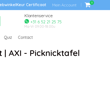
0
bwinkelKeur Certificaat
Mein Account
Klantenservice
+31 6 52 21 25 75
Ma-Vr 09.00-18.00u
Quiz
Contact
| AXI - Picknicktafel