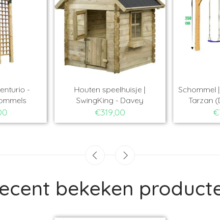
enturio -
Houten speelhuisje |
Schommel | 
hommels
SwingKing - Davey
Tarzan (
00
€319,00
€
ecent bekeken product