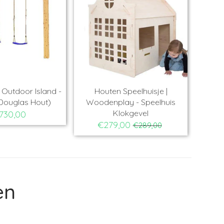
Outdoor Island -
Houten Speelhuisje |
Ho
Douglas Hout)
Woodenplay - Speelhuis
Ba
Klokgevel
730,00
€279,00
€289,00
en