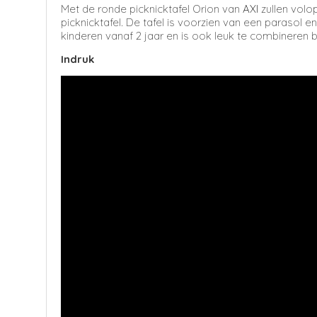
Met de ronde picknicktafel Orion van
AXI
zullen volo
picknicktafel. De tafel is voorzien van een parasol en
kinderen vanaf 2 jaar en is ook leuk te combineren 
Indruk