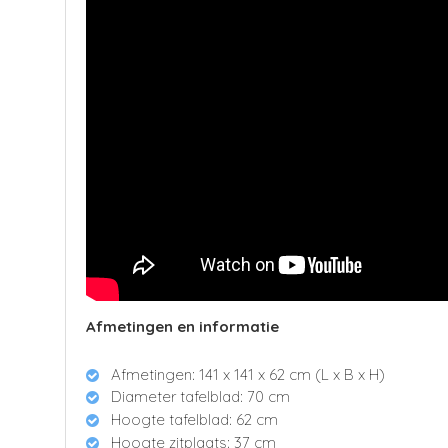
Afmetingen en informatie
Afmetingen: 141 x 141 x 62 cm (L x B x H)
Diameter tafelblad: 70 cm
Hoogte tafelblad: 62 cm
Hoogte zitplaats: 37 cm