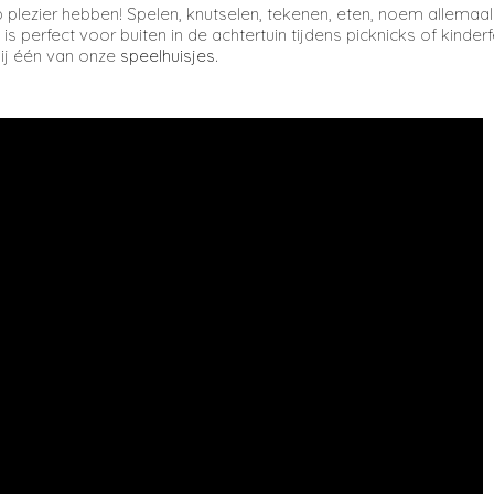
p plezier hebben! Spelen, knutselen, tekenen, eten, noem allemaal
 is perfect voor buiten in de achtertuin tijdens picknicks of kinder
bij één van onze
speelhuisjes
.