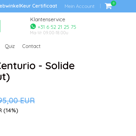
0
bwinkelKeur Certificaat
Mein Account
Klantenservice
+31 6 52 21 25 75
Ma-Vr 09.00-18.00u
Quiz
Contact
enturio - Solide
t)
95,00 EUR
R
(14%)