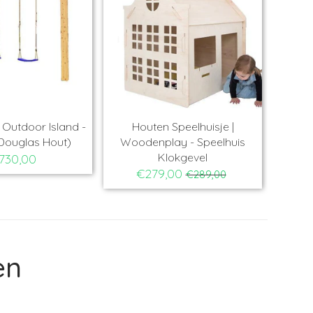
Schommel | Outdoor Island -
Houten Speelhuisje |
Tarzan (Douglas Hout)
Woodenplay - Speelhui
Klokgevel
€730,00
€279,00
€289,00
en