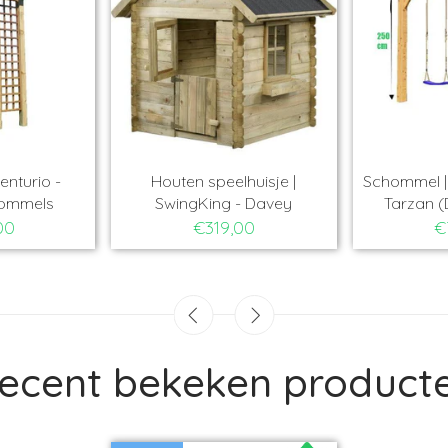
Schommel | Centurio -
Houten speelhuisje |
Pergola schommels
SwingKing - Davey
€599,00
€319,00
ecent bekeken product