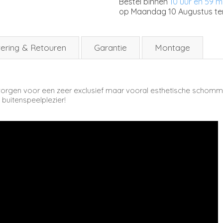
Bestel binnen
10 uur en 59 m
op
Maandag 10 Augustus
te
ering & Retouren
Garantie
Montage
zorgen voor een zeer exclusief maar vooral esthetische schomm
buitenspeelplezier!