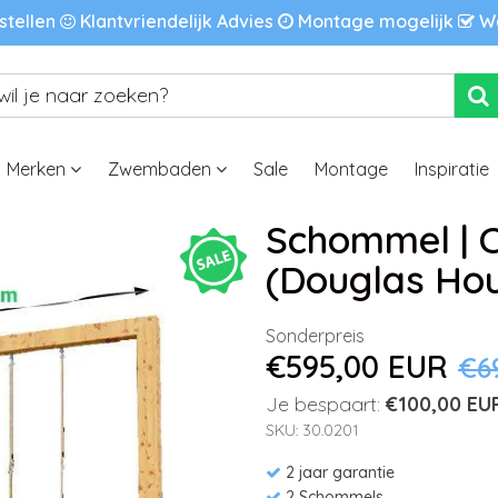
stellen
Klantvriendelijk Advies
Montage mogelijk
We
Merken
Zwembaden
Sale
Montage
Inspiratie
Schommel | C
(Douglas Hou
Sonderpreis
€595,00 EUR
€6
Je bespaart:
€100,00 EU
SKU: 30.0201
2 jaar garantie
2 Schommels