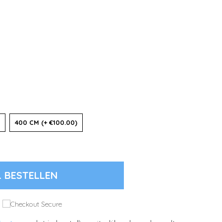
400 CM (+ €100.00)
L BESTELLEN