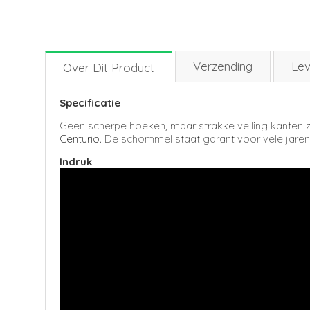
Verzending
Lev
Over Dit Product
Specificatie
Geen scherpe hoeken, maar strakke velling kanten 
Centurio
. De schommel staat garant voor vele jaren 
Indruk