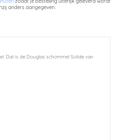
inuten
zodat je bestelling uiterlijk geleverd wordt
nzij anders aangegeven.
el. Dat is de Douglas schommel Solide van