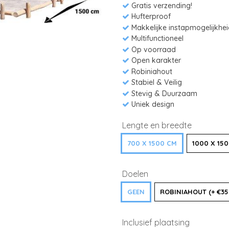
Gratis verzending!
Hufterproof
Makkelijke instapmogelijkhe
Multifunctioneel
Op voorraad
Open karakter
Robiniahout
Stabiel & Veilig
Stevig & Duurzaam
Uniek design
Lengte en breedte
700 X 1500 CM
1000 X 150
Doelen
GEEN
ROBINIAHOUT (+ €35
Inclusief plaatsing