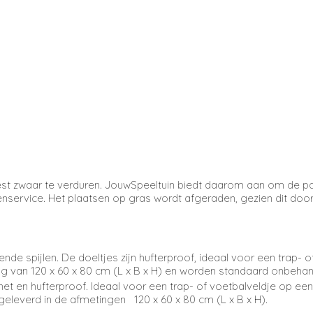
 best zwaar te verduren. JouwSpeeltuin biedt daarom aan om de 
nservice. Het plaatsen op gras wordt afgeraden, gezien dit door
nde spijlen. De doeltjes zijn hufterproof, ideaal voor een trap- 
ng van
120 x 60 x 80 cm (L x B x H) en
worden standaard onbehand
t en hufterproof. Ideaal voor een trap- of voetbalveldje op een
 geleverd in de afmetingen
120 x 60 x 80 cm (L x B x H).