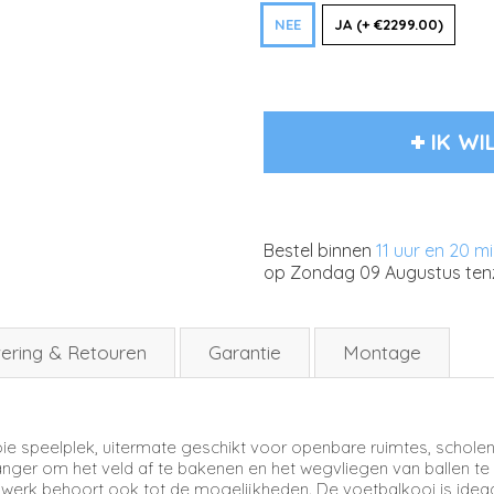
NEE
JA (+ €2299.00)
IK WI
Bestel binnen
11 uur en 20 m
op
Zondag 09 Augustus
ten
ering & Retouren
Garantie
Montage
e speelplek, uitermate geschikt voor openbare ruimtes, scholen 
vanger om het veld af te bakenen en het wegvliegen van ballen t
werk behoort ook tot de mogelijkheden. De voetbalkooi is ideaal