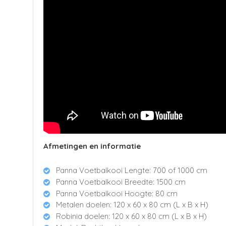
Afmetingen en informatie
Panna Voetbalkooi Lengte: 700 of 1000 cm
Panna Voetbalkooi Breedte: 1500 cm
Panna Voetbalkooi Hoogte: 80 cm
Metalen doelen:
120 x 60 x 80 cm (L x B x H)
Robinia doelen:
120 x 60 x 80 cm (L x B x H)