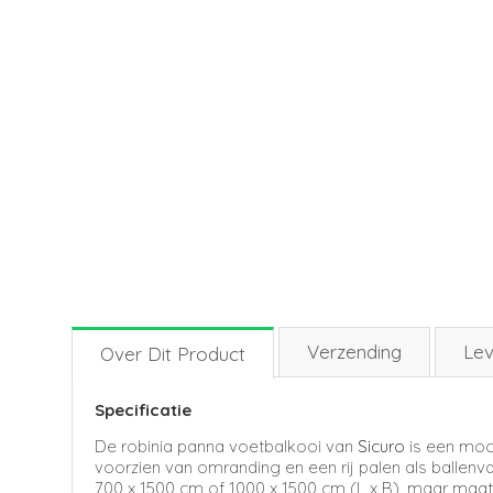
Verzending
Lev
Over Dit Product
Specificatie
De robinia panna voetbalkooi van
Sicuro
is een mooi
voorzien van omranding en een rij palen als ballen
700 x 1500 cm of 1000 x 1500 cm (L x B), maar maat