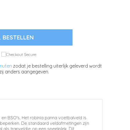
L BESTELLEN
inuten
zodat je bestelling uiterlijk geleverd wordt
zij anders aangegeven.
en BSO's. Het robinia panna voetbalveld is
e beperken. De standaard veldafmetingen zijn
 als trapveldje op een speelplek. Dit