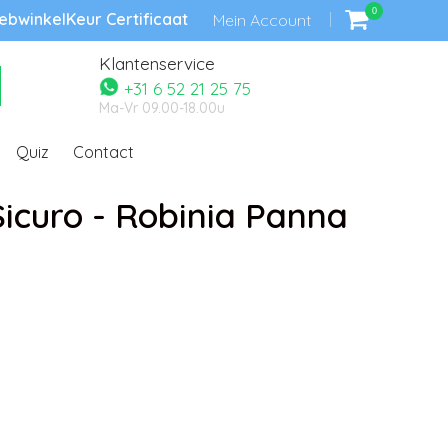
0
bwinkelKeur Certificaat
Mein Account
Klantenservice
+31 6 52 21 25 75
Ma-Vr 09.00-18.00u
Quiz
Contact
Sicuro - Robinia Panna