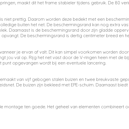
pringen, maakt dit het frame stabieler tijdens gebruik. De 80 ve
n is niet prettig. Daarom worden deze bedekt met een beschermin
id volledige buiten het net. De beschermingsrand kan nog extra
jn plek. Daarnaast is de beschermingsrand door zijn gladde oppe
 opvangt. De beschermingsrand is dertig centimeter breed en he
nneer je ervan af valt. Dit kan simpel voorkomen worden door
gt jou val op. Rijg het net vast door de V-ringen heen met de bi
t punt opgevangen wordt bij een eventuele lancering.
 gemaakt van vijf gebogen stalen buizen en twee breukvaste ge
heidsnet. De buizen zijn bekleed met EPE-schuim. Daarnaast bied
mt de montage ten goede. Het geheel van elementen combineert 