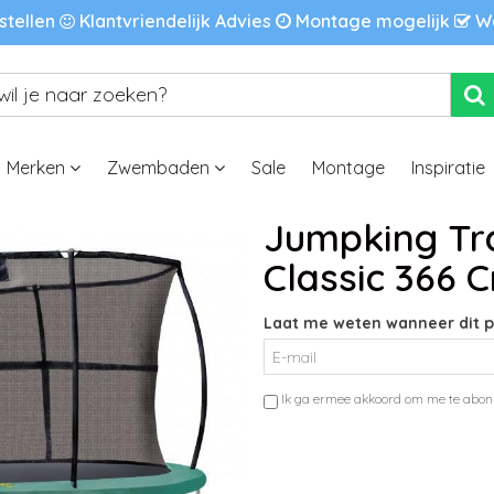
stellen
Klantvriendelijk Advies
Montage mogelijk
We
Merken
Zwembaden
Sale
Montage
Inspiratie
Jumpking Tr
Classic 366 
Laat me weten wanneer dit p
Ik ga ermee akkoord om me te abon