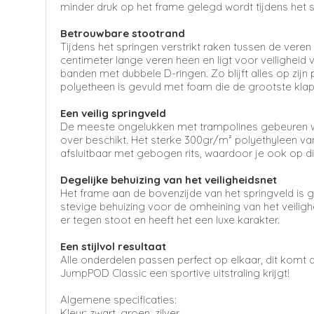
minder druk op het frame gelegd wordt tijdens het s
Betrouwbare stootrand
Tijdens het springen verstrikt raken tussen de vere
centimeter lange veren heen en ligt voor veilighe
banden met dubbele D-ringen. Zo blijft alles op zi
polyetheen is gevuld met foam die de grootste klap
Een veilig springveld
De meeste ongelukken met trampolines gebeuren wa
over beschikt. Het sterke 300gr/m² polyethyleen van
afsluitbaar met gebogen rits, waardoor je ook op di
Degelijke behuizing van het veiligheidsnet
Het frame aan de bovenzijde van het springveld is
stevige behuizing voor de omheining van het veilig
er tegen stoot en heeft het een luxe karakter.
Een stijlvol resultaat
Alle onderdelen passen perfect op elkaar, dit ko
JumpPOD Classic een sportive uitstraling krijgt!
Algemene specificaties:
Kleur: zwart, groen, zilver