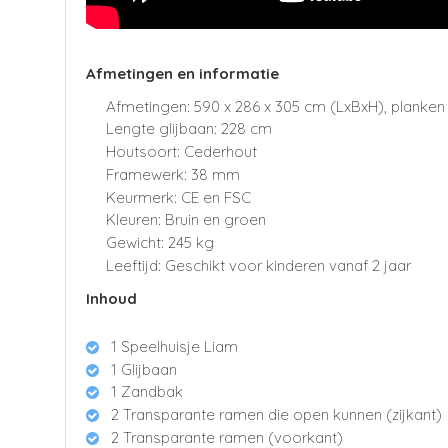
Afmetingen en informatie
Afmetingen: 590 x 286 x 305 cm (LxBxH), planke
Lengte glijbaan: 228 cm
Houtsoort: Cederhout
Framewerk: 38 mm
Keurmerk: CE en FSC
Kleuren: Bruin en groen
Gewicht: 245 kg
Leeftijd: Geschikt voor kinderen vanaf 2 jaar
Inhoud
1 Speelhuisje Liam
1 Glijbaan
1 Zandbak
2 Transparante ramen die open kunnen (zijkant)
2 Transparante ramen (voorkant)