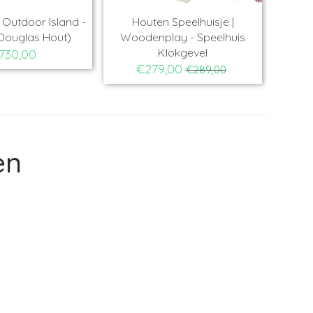
Outdoor Island -
Houten Speelhuisje |
Ho
Douglas Hout)
Woodenplay - Speelhuis
Ba
Klokgevel
730,00
€279,00
€289,00
en