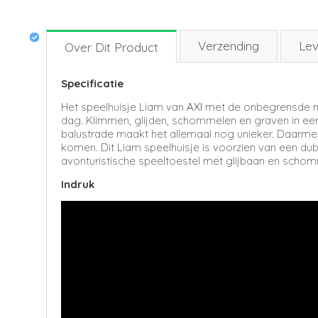
Verzending
Lev
Over Dit Product
Specificatie
Het speelhuisje Liam van
AXI
met de onbegrensde mog
dag. Klimmen, glijden, schommelen en graven in een 
balustrade maakt het allemaal nog unieker. Daarmee
komen. Dit Liam speelhuisje is voorzien van een 
avonturistische speeltoestel met glijbaan en schom
Indruk