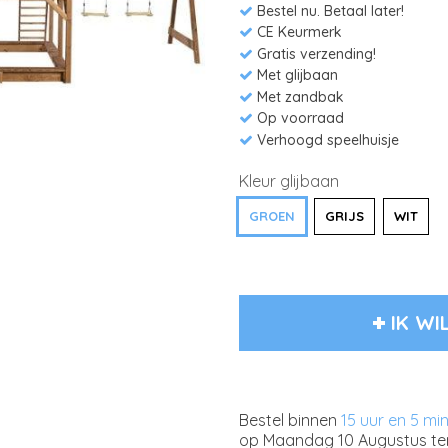
Bestel nu. Betaal later!
CE Keurmerk
Gratis verzending!
Met glijbaan
Met zandbak
Op voorraad
Verhoogd speelhuisje
Kleur glijbaan
GROEN
GRIJS
WIT
IK WI
Bestel binnen
15 uur en 5 mi
op
Maandag 10 Augustus
te