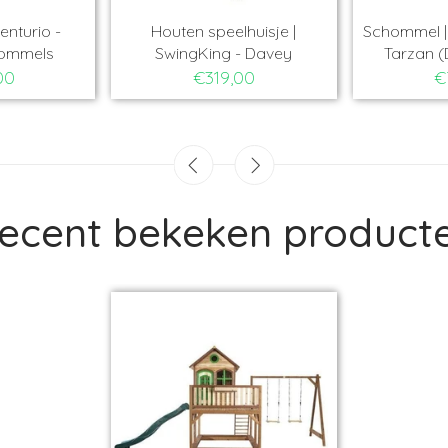
enturio -
Houten speelhuisje |
Schommel | 
hommels
SwingKing - Davey
Tarzan (
00
€319,00
€
ecent bekeken product