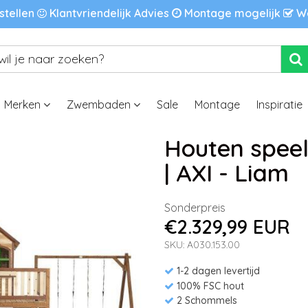
stellen
Klantvriendelijk Advies
Montage mogelijk
We
Merken
Zwembaden
Sale
Montage
Inspiratie
Houten spee
| AXI - Liam
Sonderpreis
€2.329,99 EUR
SKU: A030.153.00
1-2 dagen levertijd
100% FSC hout
2 Schommels