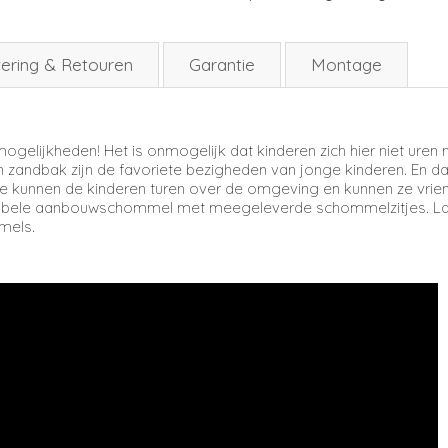
ering & Retouren
Garantie
Montage
elijkheden! Het is onmogelijk dat kinderen zich hier niet ure
zandbak zijn de favoriete bezigheden van jonge kinderen. En dat
 kunnen de kinderen turen over de omgeving en kunnen ze vriend
dubbele aanbouwschommel met meegeleverde schommelzitjes. Laa
mels.