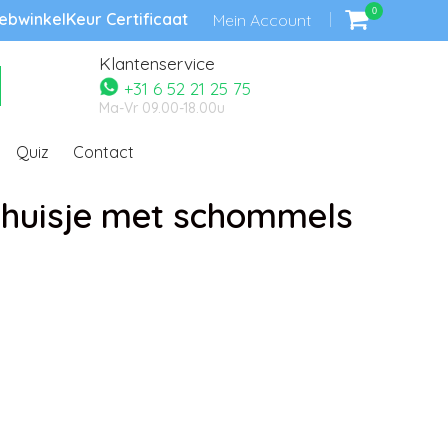
0
bwinkelKeur Certificaat
Mein Account
Klantenservice
+31 6 52 21 25 75
Ma-Vr 09.00-18.00u
Quiz
Contact
lhuisje met schommels