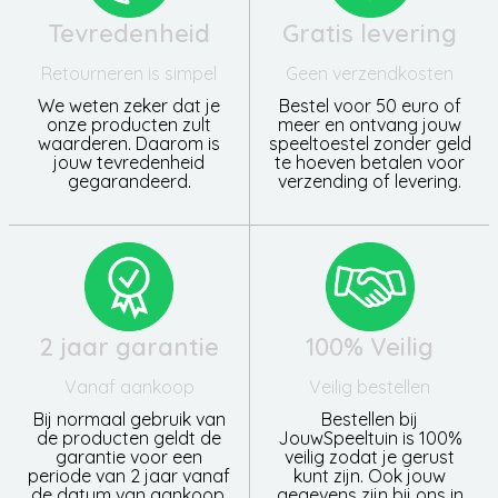
Tevredenheid
Gratis levering
Retourneren is simpel
Geen verzendkosten
We weten zeker dat je
Bestel voor 50 euro of
onze producten zult
meer en ontvang jouw
waarderen. Daarom is
speeltoestel zonder geld
jouw tevredenheid
te hoeven betalen voor
gegarandeerd.
verzending of levering.
2 jaar garantie
100% Veilig
Vanaf aankoop
Veilig bestellen
Bij normaal gebruik van
Bestellen bij
de producten geldt de
JouwSpeeltuin is 100%
garantie voor een
veilig zodat je gerust
periode van 2 jaar vanaf
kunt zijn. Ook jouw
de datum van aankoop.
gegevens zijn bij ons in