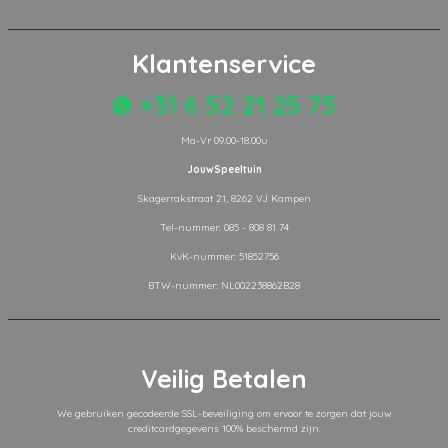
Klantenservice
+31 6 52 21 25 75
Ma-Vr 09.00-18.00u
JouwSpeeltuin
Skagerrakstraat 21, 8262 VJ Kampen
Tel-nummer: 085 - 808 81 74
KvK-nummer: 51852756
BTW-nummer: NL002238862B28
Veilig Betalen
We gebruiken gecodeerde SSL-beveiliging om ervoor te zorgen dat jouw
creditcardgegevens 100% beschermd zijn.