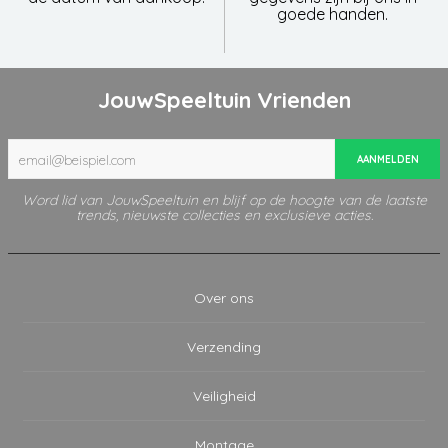
goede handen.
JouwSpeeltuin Vrienden
AANMELDEN
Word lid van JouwSpeeltuin en blijf op de hoogte van de laatste
trends, nieuwste collecties en exclusieve acties.
Over ons
Verzending
Veiligheid
Montage