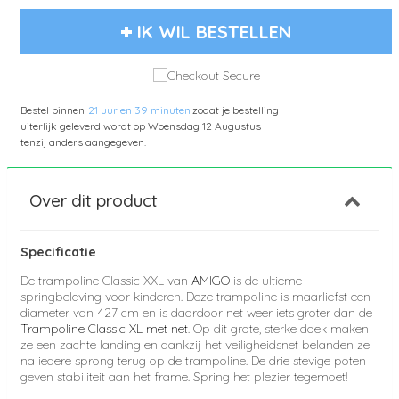
IK WIL BESTELLEN
Bestel binnen
21 uur en 39 minuten
zodat je bestelling
uiterlijk geleverd wordt op
Woensdag 12 Augustus
tenzij anders aangegeven.
Over dit product
Specificatie
De trampoline Classic XXL van
AMIGO
is de ultieme
springbeleving voor kinderen. Deze trampoline is maarliefst een
diameter van 427 cm en is daardoor net weer iets groter dan de
Trampoline Classic XL met net
. Op dit grote, sterke doek maken
ze een zachte landing en dankzij het veiligheidsnet belanden ze
na iedere sprong terug op de trampoline. De drie stevige poten
geven stabiliteit aan het frame. Spring het plezier tegemoet!