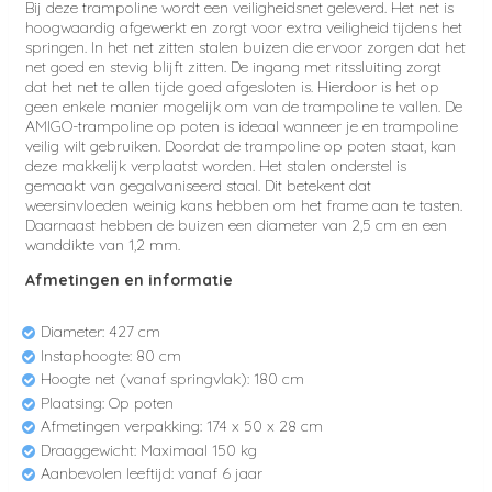
Bij deze trampoline wordt een veiligheidsnet geleverd. Het net is
hoogwaardig afgewerkt en zorgt voor extra veiligheid tijdens het
springen. In het net zitten stalen buizen die ervoor zorgen dat het
net goed en stevig blijft zitten. De ingang met ritssluiting zorgt
dat het net te allen tijde goed afgesloten is. Hierdoor is het op
geen enkele manier mogelijk om van de trampoline te vallen. De
AMIGO-trampoline op poten is ideaal wanneer je en trampoline
veilig wilt gebruiken. Doordat de trampoline op poten staat, kan
deze makkelijk verplaatst worden. Het stalen onderstel is
gemaakt van gegalvaniseerd staal. Dit betekent dat
weersinvloeden weinig kans hebben om het frame aan te tasten.
Daarnaast hebben de buizen een diameter van 2,5 cm en een
wanddikte van 1,2 mm.
Afmetingen en informatie
Diameter: 427 cm
Instaphoogte: 80 cm
Hoogte net (vanaf springvlak): 180 cm
Plaatsing: Op poten
Afmetingen verpakking: 174 x 50 x 28 cm
Draaggewicht: Maximaal 150 kg
Aanbevolen leeftijd: vanaf 6 jaar