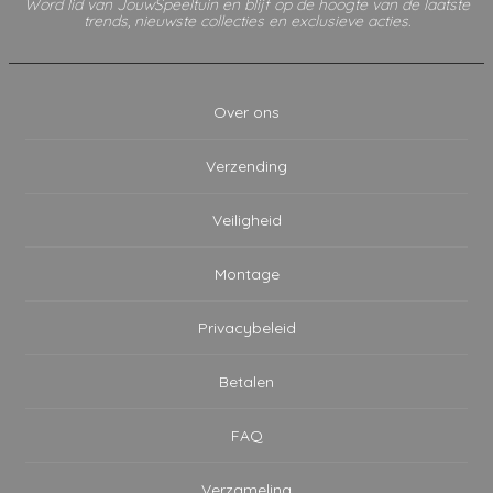
Word lid van JouwSpeeltuin en blijf op de hoogte van de laatste
trends, nieuwste collecties en exclusieve acties.
Over ons
Verzending
Veiligheid
Montage
Privacybeleid
Betalen
FAQ
Verzameling