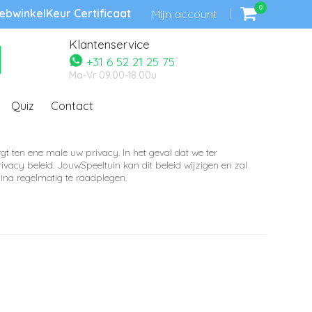
0
bwinkelKeur Certificaat
Mijn account
Klantenservice
+31 6 52 21 25 75
Ma-Vr 09.00-18.00u
Quiz
Contact
 ten ene male uw privacy. In het geval dat we ter
ivacy beleid. JouwSpeeltuin kan dit beleid wijzigen en zal
ina regelmatig te raadplegen.