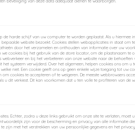
 een beveiliging van deze data adequaat dienen te waarborgen.
 de harde schijf van uw computer te worden geplaatst. Als u hiermee in
bepaalde website bezoekt. Cookies stellen webapplicaties in staat om te
athieën door het verzamelen en onthouden van informatie over uw voork
 we cookies bij het gebruik van de store locator, om de plaatsnaam te
 webverkeer en bij het verbeteren van onze website naar de behoeften v
t het systeem verwijderd. Over het algemeen, helpen cookies ons om u te 
n welke niet. Een cookie geeft ons op geen enkele wijze toegang tot uw c
zen om cookies te accepteren of te weigeren. De meeste webbrowsers acc
 u dit verkiest. Dit kan voorkomen dat u ten volle te profiteren van de w
ites. Echter, zodra u deze links gebruikt om onze site te verlaten, moet 
ntwoordelijk zijn voor de bescherming en privacy van alle informatie die 
ig te zijn met het verstrekken van uw persoonlijke gegevens en het priva