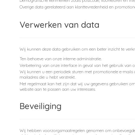
Demografische kenmerken zoals postcode, voorkeuren en inte
Overige data gerelateerd aan klanttevredenheid en promotione
Verwerken van data
Wij kunnen deze data gebruiken om een beter inzicht te verkri
Ten behoeve van onze interne administratie.
Verbetering van onze interface in geval van het gebruik van 
Wij kunnen u een periodiek sturen met promotionele e-mails o
mailadres die u hebt verstrekt.
Met regelmaat kan het zijn dat wij uw gegevens gebruiken 
website aan te passen aan uw interesses.
Beveiliging
Wij hebben voorzorgsmaatregelen genomen om onbevoegde to