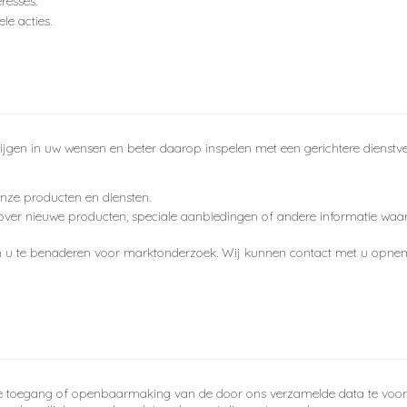
resses.
le acties.
jgen in uw wensen en beter daarop inspelen met een gerichtere dienstverl
onze producten en diensten.
ver nieuwe producten, speciale aanbiedingen of andere informatie waarvan
om u te benaderen voor marktonderzoek. Wij kunnen contact met u opne
egang of openbaarmaking van de door ons verzamelde data te voorkom