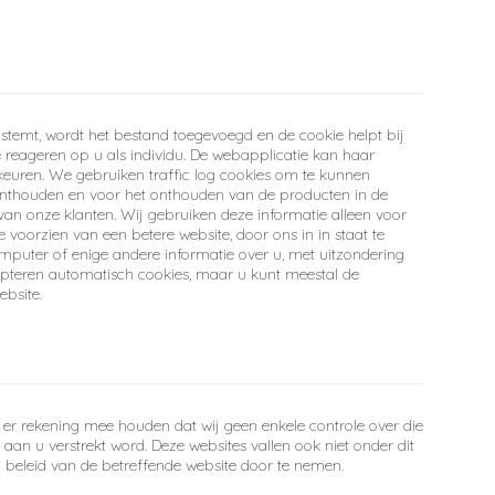
stemt, wordt het bestand toegevoegd en de cookie helpt bij
 reageren op u als individu. De webapplicatie kan haar
euren. We gebruiken traffic log cookies om te kunnen
 onthouden en voor het onthouden van de producten in de
an onze klanten. Wij gebruiken deze informatie alleen voor
voorzien van een betere website, door ons in in staat te
omputer of enige andere informatie over u, met uitzondering
epteren automatisch cookies, maar u kunt meestal de
ebsite.
u er rekening mee houden dat wij geen enkele controle over die
aan u verstrekt word. Deze websites vallen ook niet onder dit
cy beleid van de betreffende website door te nemen.