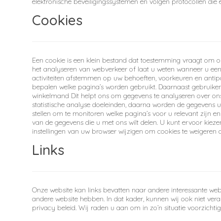
elektronische beveiligingssystemen en volgen protocollen die
Cookies
Een cookie is een klein bestand dat toestemming vraagt om op
het analyseren van webverkeer of laat u weten wanneer u een 
activiteiten afstemmen op uw behoeften, voorkeuren en antip
bepalen welke pagina’s worden gebruikt. Daarnaast gebruiken
winkelmand Dit helpt ons om gegevens te analyseren over ons
statistische analyse doeleinden, daarna worden de gegevens ui
stellen om te monitoren welke pagina’s voor u relevant zijn e
van de gegevens die u met ons wilt delen. U kunt ervoor kie
instellingen van uw browser wijzigen om cookies te weigeren als
Links
Onze website kan links bevatten naar andere interessante webs
andere website hebben. In dat kader, kunnen wij ook niet vera
privacy beleid. Wij raden u aan om in zo’n situatie voorzicht