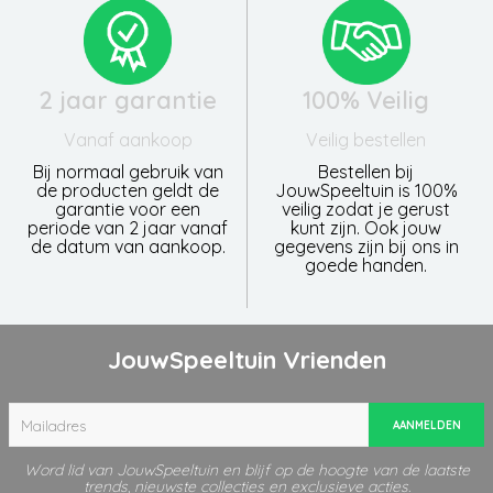
2 jaar garantie
100% Veilig
Vanaf aankoop
Veilig bestellen
Bij normaal gebruik van
Bestellen bij
de producten geldt de
JouwSpeeltuin is 100%
garantie voor een
veilig zodat je gerust
periode van 2 jaar vanaf
kunt zijn. Ook jouw
de datum van aankoop.
gegevens zijn bij ons in
goede handen.
JouwSpeeltuin Vrienden
AANMELDEN
Word lid van JouwSpeeltuin en blijf op de hoogte van de laatste
trends, nieuwste collecties en exclusieve acties.