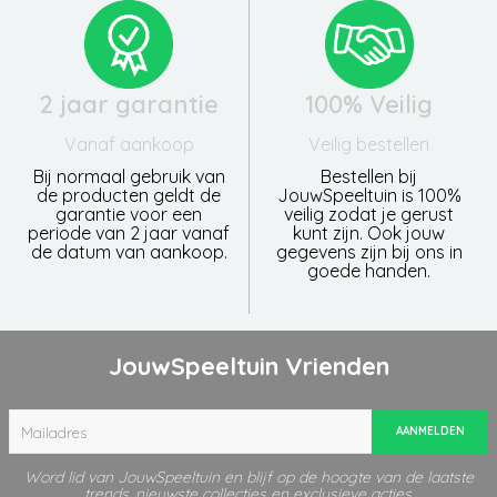
2 jaar garantie
100% Veilig
Vanaf aankoop
Veilig bestellen
Bij normaal gebruik van
Bestellen bij
de producten geldt de
JouwSpeeltuin is 100%
garantie voor een
veilig zodat je gerust
periode van 2 jaar vanaf
kunt zijn. Ook jouw
de datum van aankoop.
gegevens zijn bij ons in
goede handen.
JouwSpeeltuin Vrienden
AANMELDEN
Word lid van JouwSpeeltuin en blijf op de hoogte van de laatste
trends, nieuwste collecties en exclusieve acties.