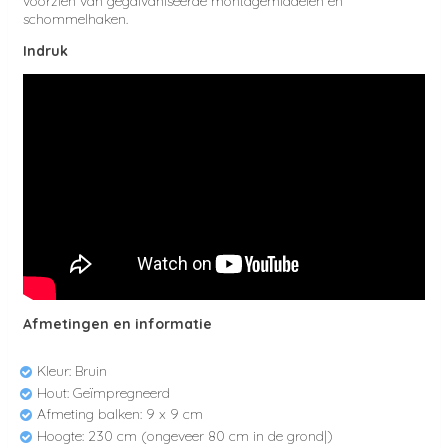
voorzien van gegalvaniseerde montagemiddelen en
schommelhaken.
Indruk
Afmetingen en informatie
Kleur: Bruin
Hout: Geïmpregneerd
Afmeting balken: 9 x 9 cm
Hoogte: 230 cm (ongeveer 80 cm in de grond|)