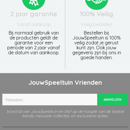
2 jaar garantie
100% Veilig
Vanaf aankoop
Veilig bestellen
Bij normaal gebruik van
Bestellen bij
de producten geldt de
JouwSpeeltuin is 100%
garantie voor een
veilig zodat je gerust
periode van 2 jaar vanaf
kunt zijn. Ook jouw
de datum van aankoop.
gegevens zijn bij ons in
goede handen.
JouwSpeeltuin Vrienden
AANMELDEN
Word lid van JouwSpeeltuin en blijf op de hoogte van de laatste
trends, nieuwste collecties en exclusieve acties.