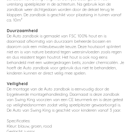
urenlang speelplezier in de achtertuin. Na gebruik kan de
zandbak weer dichtgedaan worden door de deksel terug te
klappen. De zandbak is geschikt voor plaatsing in tuinen vanaf
ca. 10m²
Duurzaamheid
De Auto zandbak is gemaakt van FSC 100% hout en is
daarnaast afkomstig van duurzaam beheerde bossen en
daarom ook een milieubewuste keuze. Deze houtsoort splintert
niet en is van nature bestand tegen weersinvloeden zoals regen
en dus resistent tegen houtrot. Het hout is ook nog eens
behandeld met een watergedragen beits, zonder chemicaliën. Je
hoeft de Auto zandbak voor gebruik dus niet te behandelen,
kinderen kunnen er direct veilig mee spelen.
Veiligheid
De montage van de Auto zandbak is eenvoudig door de
bijgeleverde montagehandleiding. Daarnaast is deze zandbak
van Swing King voorzien van een CE keurmerk en is deze getest
op veiligheidsnormen zodat veilig speelplezier gewaarborgd is.
De Auto van Swing King is geschikt voor kinderen vanaf 3 jaar.
Specificaties:
Kleur: blauw, groen, rood
Geslacht: junior