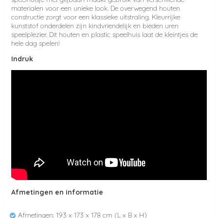
materialen voor een unieke look. De overwegend houten
constructie zorgt voor een klassieke uitstraling. Kleurrijke
kunststof onderdelen zijn kindvriendelijk en bieden uren
speelplezier. Dit houten en plastic speelhuis laat de kleintjes de
hele dag spelen!
Indruk
Afmetingen en informatie
Afmetingen: 193
x 173 x 178 cm (L x B x H)