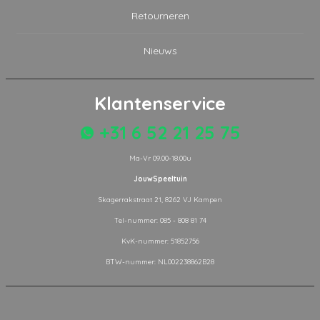
Retourneren
Nieuws
Klantenservice
+31 6 52 21 25 75
Ma-Vr 09.00-18.00u
JouwSpeeltuin
Skagerrakstraat 21, 8262 VJ Kampen
Tel-nummer: 085 - 808 81 74
KvK-nummer: 51852756
BTW-nummer: NL002238862B28