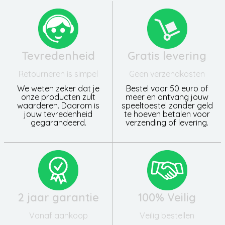
Tevredenheid
Gratis levering
Retourneren is simpel
Geen verzendkosten
We weten zeker dat je
Bestel voor 50 euro of
onze producten zult
meer en ontvang jouw
waarderen. Daarom is
speeltoestel zonder geld
jouw tevredenheid
te hoeven betalen voor
gegarandeerd.
verzending of levering.
2 jaar garantie
100% Veilig
Vanaf aankoop
Veilig bestellen