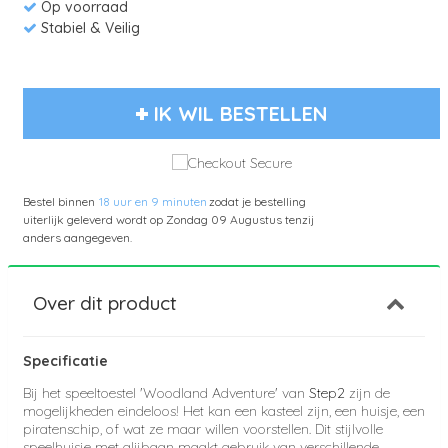
Op voorraad
Stabiel & Veilig
IK WIL BESTELLEN
Bestel binnen
18 uur en 9 minuten
zodat je bestelling
uiterlijk geleverd wordt op
Zondag 09 Augustus
tenzij
anders aangegeven.
Over dit product
Specificatie
Bij het speeltoestel 'Woodland Adventure' van
Step2
zijn de
mogelijkheden eindeloos! Het kan een kasteel zijn, een huisje, een
piratenschip, of wat ze maar willen voorstellen. Dit stijlvolle
speelhuisje met glijbaan maakt gebruik van verschillende