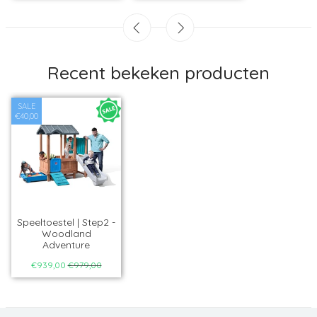
Recent bekeken producten
SALE
€40,00
Speeltoestel | Step2 -
Woodland
Adventure
€939,00
€979,00