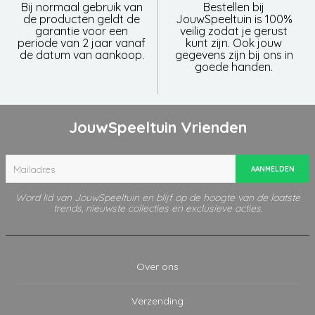
Bij normaal gebruik van
Bestellen bij
de producten geldt de
JouwSpeeltuin is 100%
garantie voor een
veilig zodat je gerust
periode van 2 jaar vanaf
kunt zijn. Ook jouw
de datum van aankoop.
gegevens zijn bij ons in
goede handen.
JouwSpeeltuin Vrienden
AANMELDEN
Word lid van JouwSpeeltuin en blijf op de hoogte van de laatste
trends, nieuwste collecties en exclusieve acties.
Over ons
Verzending