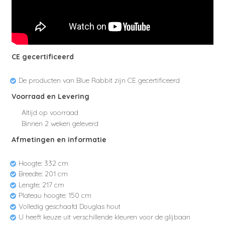
CE gecertificeerd
De producten van Blue Rabbit zijn CE gecertificeerd
Voorraad en Levering
Altijd op voorraad
Binnen 2 weken geleverd
Afmetingen en informatie
Hoogte:
332 cm
Breedte: 201
cm
Lengte:
217 cm
Plateau hoogte:
150 cm
Volledig geschaafd Douglas hout
U heeft keuze uit verschillende kleuren voor de glijbaan