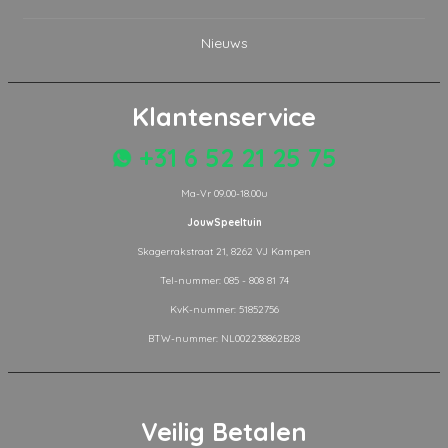
Nieuws
Klantenservice
+31 6 52 21 25 75
Ma-Vr 09.00-18.00u
JouwSpeeltuin
Skagerrakstraat 21, 8262 VJ Kampen
Tel-nummer: 085 - 808 81 74
KvK-nummer: 51852756
BTW-nummer: NL002238862B28
Veilig Betalen