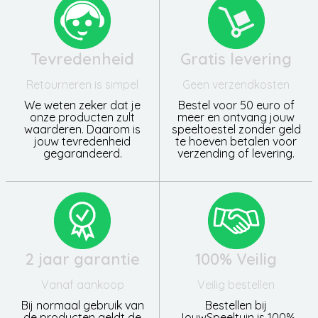
Tevredenheid
Gratis levering
Retourneren is simpel
Geen verzendkosten
We weten zeker dat je
Bestel voor 50 euro of
onze producten zult
meer en ontvang jouw
waarderen. Daarom is
speeltoestel zonder geld
jouw tevredenheid
te hoeven betalen voor
gegarandeerd.
verzending of levering.
2 jaar garantie
100% Veilig
Vanaf aankoop
Veilig bestellen
Bij normaal gebruik van
Bestellen bij
de producten geldt de
JouwSpeeltuin is 100%