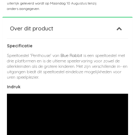
uiterlijk geleverd wordt op
Maandag 10 Augustus
tenzij
anders aangegeven.
Over dit product
Specificatie
Speeltoestel 'Penthouse' van
Blue Rabbit
is een speeltoestel met
drie platformen en is de ultieme speelervaring voor zowel de
allerkleinsten als de grotere kinderen. Met zijn verschillende in- en
uitgangen biedt dit speeltoestel eindeloze mogelijkheden voor
uren speelplezier.
Indruk