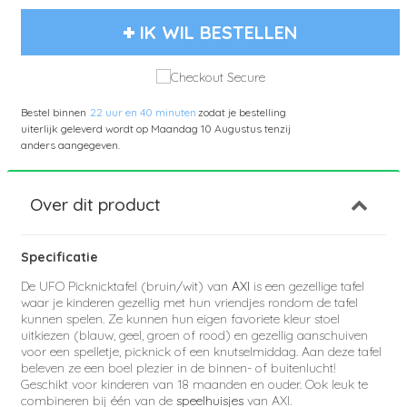
IK WIL BESTELLEN
Bestel binnen
22 uur en 40 minuten
zodat je bestelling
uiterlijk geleverd wordt op
Maandag 10 Augustus
tenzij
anders aangegeven.
Over dit product
Specificatie
De UFO Picknicktafel (bruin/wit) van
AXI
is een gezellige tafel
waar je kinderen gezellig met hun vriendjes rondom de tafel
kunnen spelen. Ze kunnen hun eigen favoriete kleur stoel
uitkiezen (blauw, geel, groen of rood) en gezellig aanschuiven
voor een spelletje, picknick of een knutselmiddag. Aan deze tafel
beleven ze een boel plezier in de binnen- of buitenlucht!
Geschikt voor kinderen van 18 maanden en ouder. Ook leuk te
combineren bij één van de
speelhuisjes
van AXI.