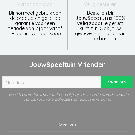
Vanaf aankoop
Veilig bestellen
Bij normaal gebruik van
Bestellen bij
de producten geldt de
JouwSpeeltuin is 100%
garantie voor een
veilig zodat je gerust
periode van 2 jaar vanaf
kunt zijn. Ook jouw
de datum van aankoop.
gegevens zijn bij ons in
goede handen.
JouwSpeeltuin Vrienden
AANMELDEN
Word lid van JouwSpeeltuin en blijf op de hoogte van de laatste
trends, nieuwste collecties en exclusieve acties.
Over ons