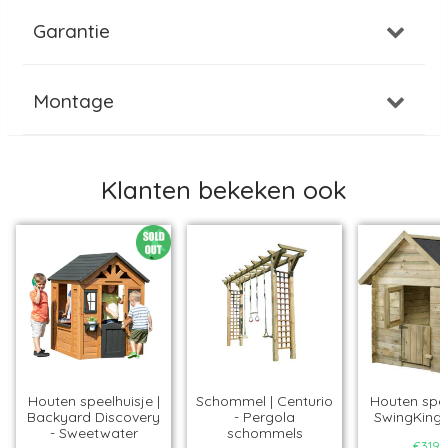
Garantie
Montage
Klanten bekeken ook
Houten speelhuisje |
Schommel | Centurio
Houten spee
Backyard Discovery
- Pergola
SwingKing 
- Sweetwater
schommels
€319,