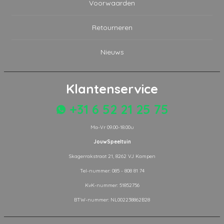
Voorwaarden
Retourneren
Nieuws
Klantenservice
+31 6 52 21 25 75
Ma-Vr 09.00-18.00u
JouwSpeeltuin
Skagerrakstraat 21, 8262 VJ Kampen
Tel-nummer: 085 - 808 81 74
KvK-nummer: 51852756
BTW-nummer: NL002238862B28