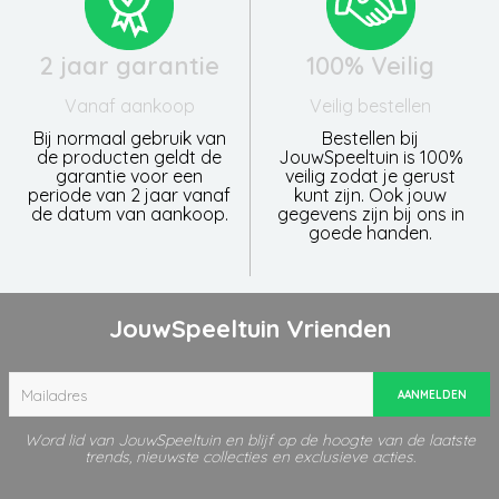
2 jaar garantie
100% Veilig
Vanaf aankoop
Veilig bestellen
Bij normaal gebruik van
Bestellen bij
de producten geldt de
JouwSpeeltuin is 100%
garantie voor een
veilig zodat je gerust
periode van 2 jaar vanaf
kunt zijn. Ook jouw
de datum van aankoop.
gegevens zijn bij ons in
goede handen.
JouwSpeeltuin Vrienden
AANMELDEN
Word lid van JouwSpeeltuin en blijf op de hoogte van de laatste
trends, nieuwste collecties en exclusieve acties.