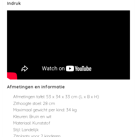
Indruk
Afmetingen en informatie
Afmetingen tafel: 53 x 34 x 33 cm (L x B x H)
Zithoogte stoel: 28 cm
Maximaal gewicht per kind: 34 kg
Kleuren: Bruin en wit
Materiaal: Kunststof
Stijl: Landelijk
Zitplaats voor 2 kinderen