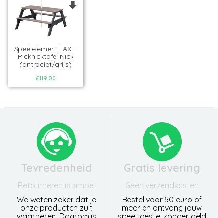
Speelelement | AXI -
Picknicktafel Nick
(antraciet/grijs)
€119,00
Tevredenheid
Gratis levering
Retourneren is simpel
Geen verzendkosten
We weten zeker dat je
Bestel voor 50 euro of
onze producten zult
meer en ontvang jouw
waarderen. Daarom is
speeltoestel zonder geld