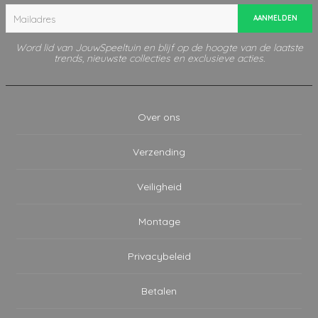
AANMELDEN
Word lid van JouwSpeeltuin en blijf op de hoogte van de laatste
trends, nieuwste collecties en exclusieve acties.
Over ons
Verzending
Veiligheid
Montage
Privacybeleid
Betalen