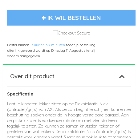
IK WIL BESTELLEN
Bestel binnen
9 uur en 59 minuten
zodat je bestelling
uiterlijk geleverd wordt op
Dinsdag 11 Augustus
tenzij
anders aangegeven.
Over dit product
Specificatie
Laat je kinderen lekker zitten op de Picknicktafel Nick
(antraciet/grijs) van
AXI
. Als de zon begint te schijnen kunnen ze
beschutting zoeken onder de in hoogte verstelbare parasol. Aan
de picknicktafel is voldoende ruimte om met vier kinderen
tegelijk te zitten. Zo kunnen ze samen knutselen, tekenen of
genieten van wat lekkers. De picknicktafel Nick (antraciet/grijs) is
geschikt voor kinderen vanaf 3 jaar en is ook leuk te combineren