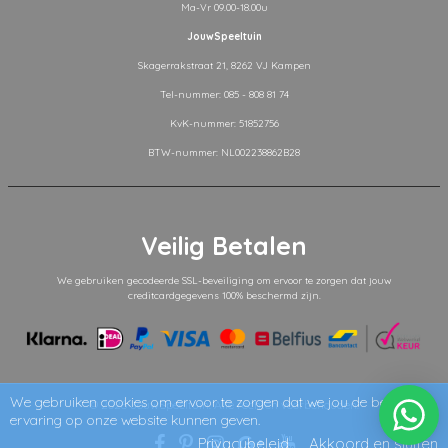
Ma-Vr 09.00-18.00u
JouwSpeeltuin
Skagerrakstraat 21, 8262 VJ Kampen
Tel-nummer: 085 - 808 81 74
KvK-nummer: 51852756
BTW-nummer: NL002238862B28
Veilig Betalen
We gebruiken gecodeerde SSL-beveiliging om ervoor te zorgen dat jouw
creditcardgegevens 100% beschermd zijn.
We gebruiken cookies om ervoor te zorgen dat we jou de beste
© 2026
JouwSpeeltuin
. Alle rechten voorbehouden.
ervaring op onze website kunnen geven.
Privacybeleid
Akkoord en sluiten